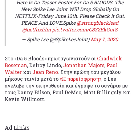
Here Iz Da Teaser Poster For Da 5 BLOODS. The
New Spike Lee Joint Will Drop Globally On
NETFLIX-Friday June 12th. Please Check It Out.
PEACE And LOVE,Spike
@strongblacklead
@netflixfilm
pic.twitter.com/C832EkGorS
— Spike Lee (@SpikeLeeJoint)
May 7, 2020
Στο «Da 5 Bloods» πρωταγωνιστούν οι
Chadwick
Boseman
, Delroy Lindo,
Jonathan Majors
,
Paul
Walter
και
Jean Reno
. Στην πρώτη του μεγάλου
μήκους ταινία μετά το
«Η παρείσφρηση»
, ο Lee
ανέλαβε την σκηνοθεσία και έγραψε το
σενάριο
με
τους Danny Bilson, Paul DeMeo, Matt Billingsly και
Kevin Willmott.
Ad Links