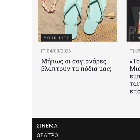
YOUR LIFE
ΣΙ
04/08/2026
03
Μήπως οι σαγιονάρες
«Το
βλάπτουν τα πόδια μας;
Mια
εμπ
ται
επο
ΣΙΝΕΜΑ
ΘΕΑΤΡΟ