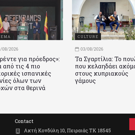
ΝΕΜΑ
CULTURE
/08/2026
03/08/2026
ρέντε για πρόεδρος»:
Τα Σγαρτίλια: Το που
 από τις 4 πιο
που κελαηδάει ακόμ
ορικές ισπανικές
στους κυπριακούς
νίες όλων των
γάμους
χών στα θερινά
Contact
Ακτή Κονδύλη 10, Πειραιάς ΤΚ 18545