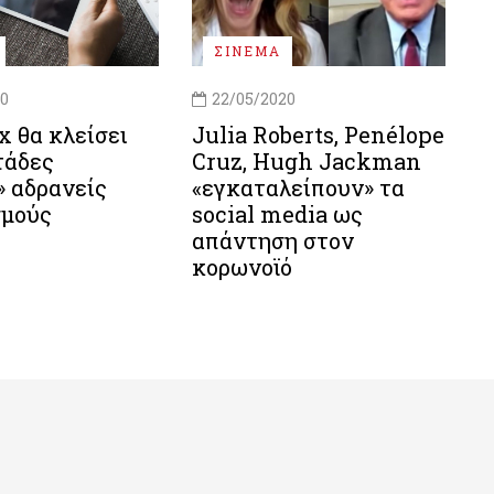
ΣΙΝΕΜΑ
20
22/05/2020
ix θα κλείσει
Julia Roberts, Penélope
τάδες
Cruz, Hugh Jackman
» αδρανείς
«εγκαταλείπουν» τα
σμούς
social media ως
απάντηση στον
κορωνοϊό