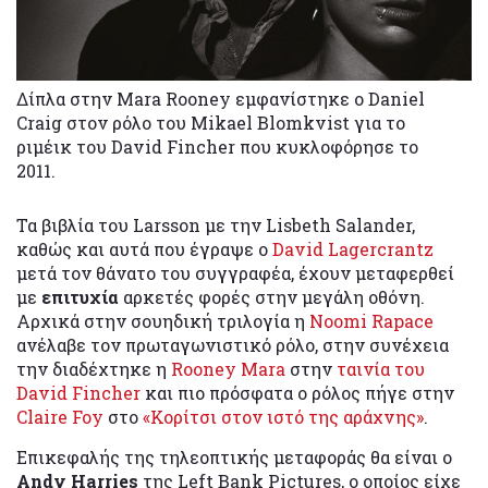
Δίπλα στην Mara Rooney εμφανίστηκε ο Daniel
Craig στον ρόλο του Mikael Blomkvist για το
ριμέικ του David Fincher που κυκλοφόρησε το
2011.
Τα βιβλία του Larsson με την Lisbeth Salander,
καθώς και αυτά που έγραψε ο
David Lagercrantz
μετά τον θάνατο του συγγραφέα, έχουν μεταφερθεί
με
επιτυχία
αρκετές φορές στην μεγάλη οθόνη.
Αρχικά στην σουηδική τριλογία η
Noomi Rapace
ανέλαβε τον πρωταγωνιστικό ρόλο, στην συνέχεια
την διαδέχτηκε η
Rooney Mara
στην
ταινία του
David Fincher
και πιο πρόσφατα ο ρόλος πήγε στην
Claire Foy
στο
«Κορίτσι στον ιστό της αράχνης»
.
Επικεφαλής της τηλεοπτικής μεταφοράς θα είναι ο
Andy Harries
της Left Bank Pictures, ο οποίος είχε