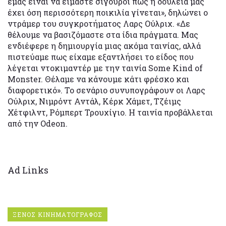
εμάς είναι να είμαστε σίγουροι πως η δουλειά μας
έχει όση περισσότερη ποικιλία γίνεται», δηλώνει ο
ντράμερ του συγκροτήματος Λαρς Ούλριχ. «Δε
θέλουμε να βασιζόμαστε στα ίδια πράγματα. Μας
ενδιέφερε η δημιουργία μιας ακόμα ταινίας, αλλά
πιστεύαμε πως είχαμε εξαντλήσει το είδος που
λέγεται ντοκιμαντέρ με την ταινία Some Kind of
Monster. Θέλαμε να κάνουμε κάτι φρέσκο και
διαφορετικό». Το σενάριο συνυπογράφουν οι Λαρς
Ούλριχ, Nιμρόντ Αντάλ, Κέρκ Χάμετ, Τζέιμς
Χέτφιλντ, Ρόμπερτ Τρουχίγιο. Η ταινία προβάλλεται
από την Odeon.
Ad Links
ΞΕΝΟΣ ΚΙΝΗΜΑΤΟΓΡΑΦΟΣ