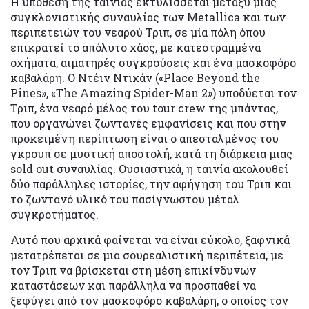
Η υπόθεση της ταινίας εκτυλίσσεται μεταξύ μιας
συγκλονιστικής συναυλίας των Metallica και των
περιπετειών του νεαρού Τριπ, σε μία πόλη όπου
επικρατεί το απόλυτο χάος, με κατεστραμμένα
οχήματα, αιματηρές συγκρούσεις και ένα μασκοφόρο
καβαλάρη. Ο Ντέιν Ντιχάν («Place Beyond the
Pines», «The Amazing Spider-Man 2») υποδύεται τον
Τριπ, ένα νεαρό μέλος του tour crew της μπάντας,
που οργανώνει ζωντανές εμφανίσεις και που στην
προκειμένη περίπτωση είναι ο απεσταλμένος του
γκρουπ σε μυστική αποστολή, κατά τη διάρκεια μιας
sold out συναυλίας. Ουσιαστικά, η ταινία ακολουθεί
δύο παράλληλες ιστορίες, την αφήγηση του Τριπ και
το ζωντανό υλικό του πασίγνωστου μέταλ
συγκροτήματος.
Αυτό που αρχικά φαίνεται να είναι εύκολο, ξαφνικά
μετατρέπεται σε μια σουρεαλιστική περιπέτεια, με
τον Τριπ να βρίσκεται στη μέση επικίνδυνων
καταστάσεων και παράλληλα να προσπαθεί να
ξεφύγει από τον μασκοφόρο καβαλάρη, ο οποίος τον