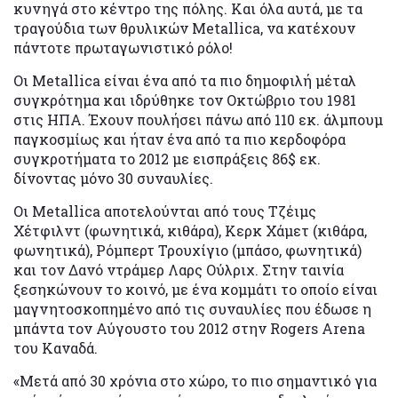
κυνηγά στο κέντρο της πόλης. Και όλα αυτά, με τα
τραγούδια των θρυλικών Metallica, να κατέχουν
πάντοτε πρωταγωνιστικό ρόλο!
Οι Metallica είναι ένα από τα πιο δημοφιλή μέταλ
συγκρότημα και ιδρύθηκε τον Οκτώβριο του 1981
στις ΗΠΑ. Έχουν πουλήσει πάνω από 110 εκ. άλμπουμ
παγκοσμίως και ήταν ένα από τα πιο κερδοφόρα
συγκροτήματα το 2012 με εισπράξεις 86$ εκ.
δίνοντας μόνο 30 συναυλίες.
Οι Metallica αποτελούνται από τους Τζέιμς
Χέτφιλντ (φωνητικά, κιθάρα), Κερκ Χάμετ (κιθάρα,
φωνητικά), Ρόμπερτ Τρουχίγιο (μπάσο, φωνητικά)
και τον Δανό ντράμερ Λαρς Ούλριχ. Στην ταινία
ξεσηκώνουν το κοινό, με ένα κομμάτι το οποίο είναι
μαγνητοσκοπημένο από τις συναυλίες που έδωσε η
μπάντα τον Αύγουστο του 2012 στην Rogers Arena
του Καναδά.
«Μετά από 30 χρόνια στο χώρο, το πιο σημαντικό για