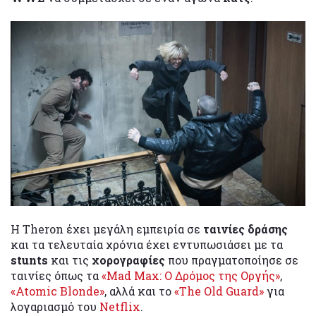
Η Theron έχει μεγάλη εμπειρία σε
ταινίες δράσης
και τα τελευταία χρόνια έχει εντυπωσιάσει με τα
stunts
και τις
χορογραφίες
που πραγματοποίησε σε
ταινίες όπως τα
«Mad Max: Ο Δρόμος της Οργής»
,
«Atomic Blonde»
, αλλά και το
«The Old Guard»
για
λογαριασμό του
Netflix
.