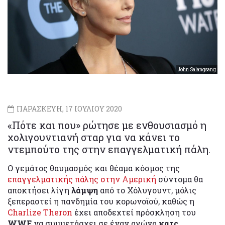
John Salangsang
ΠΑΡΑΣΚΕΥΗ, 17 ΙΟΥΛΙΟΥ 2020
«Πότε και που» ρώτησε με ενθουσιασμό η
χολιγουντιανή σταρ για να κάνει το
ντεμπούτο της στην επαγγελματική πάλη.
Ο γεμάτος θαυμασμός και θέαμα κόσμος της
επαγγελματικής πάλης στην Αμερική
σύντομα θα
αποκτήσει λίγη
λάμψη
από το Χόλυγουντ, μόλις
ξεπεραστεί η πανδημία του κορωνοϊού, καθώς η
Charlize Theron
έχει αποδεχτεί πρόσκληση του
WWE
να συμμετάσχει σε έναν αγώνα
κατς
.