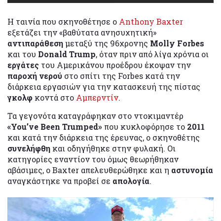
Η ταινία που σκηνοθέτησε ο
Anthony Baxter
εξετάζει την «βαθύτατα ανησυχητική»
αντιπαράθεση
μεταξύ της 96χρονης
Molly Forbes
και του
Donald Trump
, όταν πριν από λίγα χρόνια οι
εργάτες
του Αμερικάνου προέδρου έκοψαν την
παροχή νερού
στο σπίτι της Forbes κατά την
διάρκεια εργασιών για την κατασκευή της πίστας
γκολφ
κοντά στο
Αμπερντίν
.
Τα γεγονότα καταγράφηκαν στο ντοκιμαντέρ
«You’ve Been Trumped»
που κυκλοφόρησε το
2011
και κατά την διάρκεια της έρευνας, ο σκηνοθέτης
συνελήφθη
και οδηγήθηκε στην φυλακή. Οι
κατηγορίες εναντίον του όμως θεωρήθηκαν
αβάσιμες, ο Baxter απελευθερώθηκε και η
αστυνομία
αναγκάστηκε να προβεί σε
απολογία
.