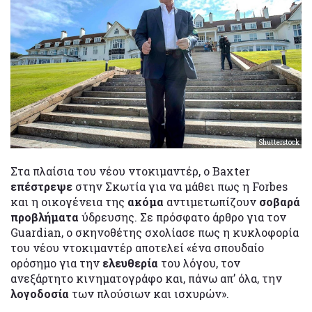
Shutterstock
Στα πλαίσια του νέου ντοκιμαντέρ, ο Baxter
επέστρεψε
στην Σκωτία για να μάθει πως η Forbes
και η οικογένεια της
ακόμα
αντιμετωπίζουν
σοβαρά
προβλήματα
ύδρευσης. Σε πρόσφατο άρθρο για τον
Guardian, ο σκηνοθέτης σχολίασε πως η κυκλοφορία
του νέου ντοκιμαντέρ αποτελεί «ένα σπουδαίο
ορόσημο για την
ελευθερία
του λόγου, τον
ανεξάρτητο κινηματογράφο και, πάνω απ’ όλα, την
λογοδοσία
των πλούσιων και ισχυρών».