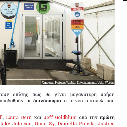
Universal Pictures/Amblin Entertainment / John Wilson
τουν επίσης πως θα γίνει μεγαλύτερη χρήση
 αποδοθούν οι
δεινόσαυροι
στο νέο σίκουελ που
ll
,
Laura Dern
και
Jeff Goldblum
από την
πρώτη
Jake Johnson
,
Omar Sy
,
Daniella Pineda
,
Justice