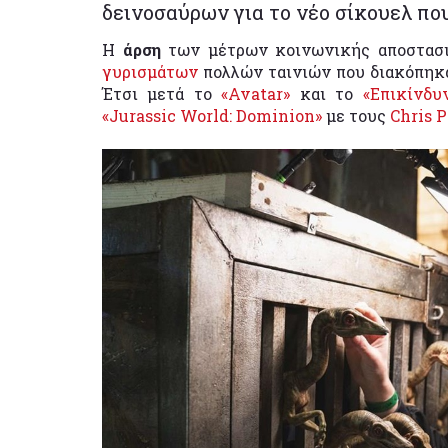
δεινοσαύρων για το νέο σίκουελ πο
Η
άρση
των μέτρων κοινωνικής αποστασι
γυρισμάτων
πολλών ταινιών που διακόπηκ
Έτσι μετά το
«Avatar»
και το
«Επικίνδυ
«Jurassic World: Dominion»
με τους
Chris P