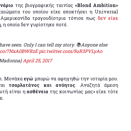
ενάριο
της βιογραφικής ταινίας
«Blond Ambition»
αιώματα του οποίου είχε αποκτήσει η Universal
η Αμερικανίδα τραγουδίστρια τόνισε πως
δεν είχε
 η οποία δεν γυρίστηκε ποτέ.
ve seen. Only I can tell my story. 📚Anyone else
/t.co/7NxA0BWRzE
pic.twitter.com/5uR3PVLyAo
@Madonna)
April 25, 2017
ει. Μονάχα
εγώ
μπορώ να αφηγηθώ την ιστορία μου.
ίναι
τσαρλατάνος και ανόητος
. Αναζητά άμεση
υτή είναι η
ασθένεια
της κοινωνίας μας» είχε τότε
m.