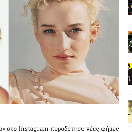
op» στο Instagram πυροδότησε νέες φήμες