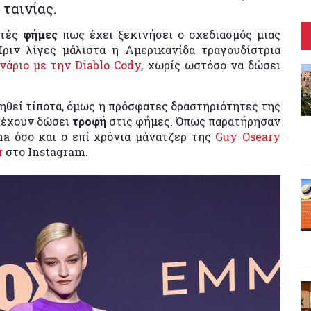
ταινίας.
ετές
φήμες
πως έχει ξεκινήσει ο σχεδιασμός μιας
Πριν λίγες μάλιστα η Αμερικανίδα τραγουδίστρια
νάριο με την Diablo Cody
, χωρίς ωστόσο να δώσει
ηθεί τίποτα, όμως η πρόσφατες δραστηριότητες της
 έχουν δώσει
τροφή
στις φήμες. Όπως παρατήρησαν
a όσο και ο επί χρόνια μάνατζερ της
Guy Oseary
r
στο Instagram.