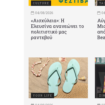
CULTURE
ΤΑ
04/08/2026
04
«Αισχύλεια»: Η
Αύγ
Ελευσίνα ανανεώνει το
Μια
πολιτιστικό μας
από
ραντεβού
Be
YOUR LIFE
ΣΙ