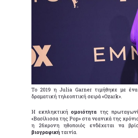
Το 2019 η Julia Garner τιμήθηκε με έ
δραματική τηλεοπτική σειρά «Ozark».
Η εκπληκτική
ομοιότητα
της πρωταγωνί
«Βασίλισσα της Pop» στα νεανικά της χρόν
η 26χρονη ηθοποιός ενδέχεται να βρ
βιογραφική
ταινία.