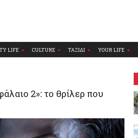
TY LIFE
CULTURE
ΤΑΞΙΔΙ
YOUR LIFE
άλαιο 2»: το θρίλερ που