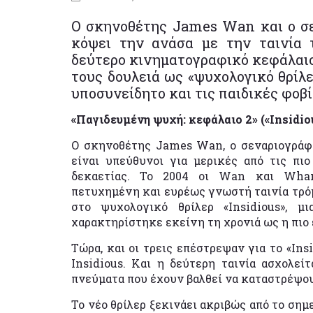
Ο σκηνοθέτης James Wan και ο σ
κόψει την ανάσα με την ταινία 
δεύτερο κινηματογραφικό κεφάλαιο 
τους δουλειά ως «ψυχολογικό θρίλε
υποσυνείδητο και τις παιδικές φοβ
«Παγιδευμένη ψυχή: κεφάλαιο 2» («Insidiou
Ο σκηνοθέτης James Wan, ο σεναριογράφ
είναι υπεύθυνοι για μερικές από τις πι
δεκαετίας. Το 2004 οι Wan και Whan
πετυχημένη και ευρέως γνωστή ταινία τρόμο
στο ψυχολογικό θρίλερ «Insidious», 
χαρακτηρίστηκε εκείνη τη χρονιά ως η πιο
Τώρα, και οι τρεις επέστρεψαν για το «Insi
Insidious. Και η δεύτερη ταινία ασχολεί
πνεύματα που έχουν βαλθεί να καταστρέψου
Το νέο θρίλερ ξεκινάει ακριβώς από το σημε