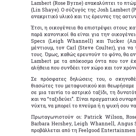
Lambert (Rose Byrne) ανακαλύπτει το πτώμ
(Lin Shaye). Ο σύζυγός της Josh Lambert (
ανακριτικό υλικό και τις έρευνες της αστυ
Έτσι, η οικογένεια θα επιστρέψει στους κ
παρά κανονικοί θα είναι για την οικογένει
Specs (Leigh Whannell) και Tucker (A
μέντιουμ, τον Carl (Steve Coulter), για ν
τους. Όμως, καθώς ερευνούν το φόνο, θα α
Lambert με τα απόκοσμα όντα που τον έχ
αλήθεια που συνδέει τον χώρο και τον χρόνο
Σε πρόσφατες δηλώσεις του, ο σκηνοθέ
θιασώτες του μεταφυσικού και θεωρήσαμε 
σε μια ταινία το αστρικό ταξίδι, τη δυνατ
και να “ταξιδεύει”. Είναι πραγματικά συναρ
νύχτα, να μπορεί το πνεύμα ή η ψυχή σου να
Πρωταγωνιστούν οι: Patrick Wilson, Rose
Barbara Hershey, Leigh Whannell, Angus S
προβάλλεται από τη Feelgood Entertainmen