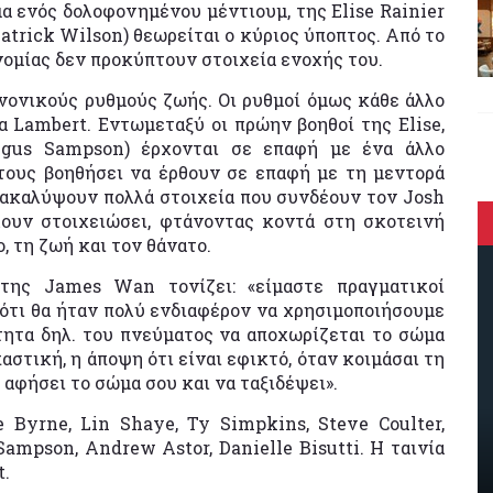
α ενός δολοφονημένου μέντιουμ, της Elise Rainier
Patrick Wilson) θεωρείται ο κύριος ύποπτος. Από το
νομίας δεν προκύπτουν στοιχεία ενοχής του.
ανονικούς ρυθμούς ζωής. Οι ρυθμοί όμως κάθε άλλο
α Lambert. Εντωμεταξύ οι πρώην βοηθοί της Elise,
ngus Sampson) έρχονται σε επαφή με ένα άλλο
α τους βοηθήσει να έρθουν σε επαφή με τη μεντορά
νακαλύψουν πολλά στοιχεία που συνδέουν τον Josh
ουν στοιχειώσει, φτάνοντας κοντά στη σκοτεινή
, τη ζωή και τον θάνατο.
της James Wan τονίζει: «είμαστε πραγματικοί
ότι θα ήταν πολύ ενδιαφέρον να χρησιμοποιήσουμε
ότητα δηλ. του πνεύματος να αποχωρίζεται το σώμα
παστική, η άποψη ότι είναι εφικτό, όταν κοιμάσαι τη
 αφήσει το σώμα σου και να ταξιδέψει».
 Byrne, Lin Shaye, Ty Simpkins, Steve Coulter,
ampson, Andrew Astor, Danielle Bisutti. Η ταινία
t.