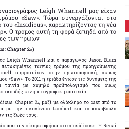
εναριογράφος Leigh Whannell μας είχαν
τρόμου «Saw». Τώρα συνεργάζονται στο
του «Ιnsidious», χαρακτηρίζοντας τη νέα
ρ». Ο τρόμος αυτή τη φορά ξεπηδά από το
ίες των ηρώων.
s: Chapter 2»)
ος Leigh Whannell και ο παραγωγός Jason Blum
ο πετυχημένες ταινίες τρόμου της προηγούμενης
nell συμμετείχαν στην πρωτοποριακή, άκρως
υ «Saw». Το 2011 η τριάδα ένωσε τις δυνάμεις της
μια ταινία με χαμηλό προϋπολογισμό που όμως
 επικερδής κινηματογραφική επιτυχία.
dious: Chapter 2», μαζί με ολόκληρο το cast από το
ται με την οικογένεια Lambert και τα κακόβουλα
ν τις ζωές τους.
ίο που την είχαμε αφήσει στο «Insidious» . Η Renai