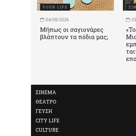
YOUR LIFE
ΣΙ
04/08/2026
03
Μήπως οι σαγιονάρες
«Το
βλάπτουν τα πόδια μας;
Mια
εμπ
ται
επο
ΣΙΝΕΜΑ
ΘΕΑΤΡΟ
ΓΕΥΣΗ
CITY LIFE
CULTURE