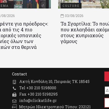
ΝΕΜΑ
CULTURE
/08/2026
03/08/2026
ρέντε για πρόεδρος»:
Τα Σγαρτίλια: Το που
 από τις 4 πιο
που κελαηδάει ακόμ
ορικές ισπανικές
στους κυπριακούς
νίες όλων των
γάμους
χών στα θερινά
Contact
Ακτή Κονδύλη 10, Πειραιάς ΤΚ 18545
Tel +30 210 5198000
Fax +30 210 5198295
info@clickatlife.gr
Μητρώο Ηλεκτρονικού Τύπου: 232121