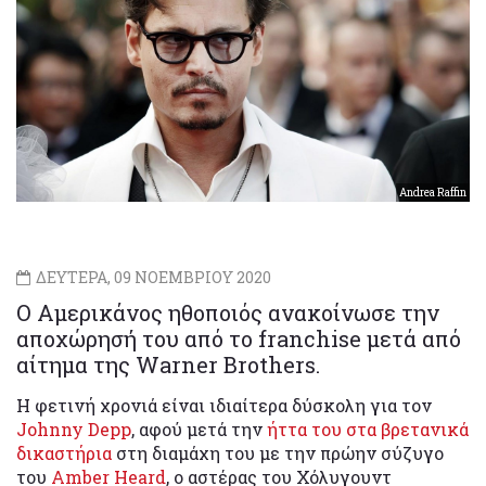
Andrea Raffin
ΔΕΥΤΕΡΑ, 09 ΝΟΕΜΒΡΙΟΥ 2020
Ο Αμερικάνος ηθοποιός ανακοίνωσε την
αποχώρησή του από το franchise μετά από
αίτημα της Warner Brothers.
Η φετινή χρονιά είναι ιδιαίτερα δύσκολη για τον
Johnny Depp
, αφού μετά την
ήττα του στα βρετανικά
δικαστήρια
στη διαμάχη του με την πρώην σύζυγο
του
Amber Heard
, ο αστέρας του Χόλυγουντ