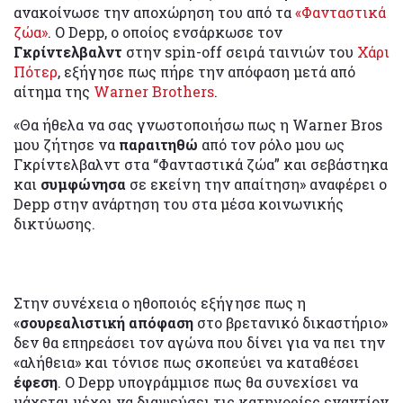
ανακοίνωσε την αποχώρηση του από τα
«Φανταστικά
ζώα»
. Ο Depp, ο οποίος ενσάρκωσε τον
Γκρίντελβαλντ
στην spin-off σειρά ταινιών του
Χάρι
Πότερ
, εξήγησε πως πήρε την απόφαση μετά από
αίτημα της
Warner Brothers
.
«Θα ήθελα να σας γνωστοποιήσω πως η Warner Bros
μου ζήτησε να
παραιτηθώ
από τον ρόλο μου ως
Γκρίντελβαλντ στα “Φανταστικά ζώα” και σεβάστηκα
και
συμφώνησα
σε εκείνη την απαίτηση» αναφέρει ο
Depp στην ανάρτηση του στα μέσα κοινωνικής
δικτύωσης.
Στην συνέχεια ο ηθοποιός εξήγησε πως η
«
σουρεαλιστική απόφαση
στο βρετανικό δικαστήριο»
δεν θα επηρεάσει τον αγώνα που δίνει για να πει την
«αλήθεια» και τόνισε πως σκοπεύει να καταθέσει
έφεση
. Ο Depp υπογράμμισε πως θα συνεχίσει να
μάχεται μέχρι να διαψεύσει τις κατηγορίες εναντίον