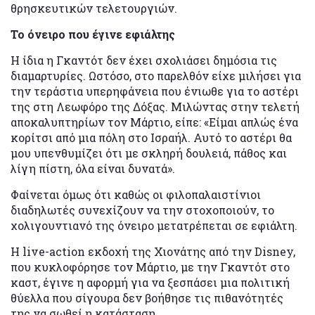
θρησκευτικών τελετουργιών.
Το όνειρο που έγινε εφιάλτης
Η ίδια η Γκαντότ δεν έχει σχολιάσει δημόσια τις
διαμαρτυρίες. Ωστόσο, στο παρελθόν είχε μιλήσει για
την τεράστια υπερηφάνεια που ένιωθε για το αστέρι
της στη Λεωφόρο της Δόξας. Μιλώντας στην τελετή
αποκαλυπτηρίων τον Μάρτιο, είπε: «Είμαι απλώς ένα
κορίτσι από μια πόλη στο Ισραήλ. Αυτό το αστέρι θα
μου υπενθυμίζει ότι με σκληρή δουλειά, πάθος και
λίγη πίστη, όλα είναι δυνατά».
Φαίνεται όμως ότι καθώς οι φιλοπαλαιστίνιοι
διαδηλωτές συνεχίζουν να την στοχοποιούν, το
χολιγουντιανό της όνειρο μετατρέπεται σε εφιάλτη.
Η live-action εκδοχή της Χιονάτης από την Disney,
που κυκλοφόρησε τον Μάρτιο, με την Γκαντότ στο
καστ, έγινε η αφορμή για να ξεσπάσει μια πολιτική
θύελλα που σίγουρα δεν βοήθησε τις πιθανότητές
της να σωθεί η κατάσταση.