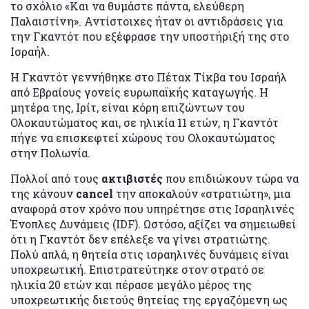
το σχόλιο «Και να θυμάστε πάντα, ελεύθερη
Παλαιστίνη». Αντίστοιχες ήταν οι αντιδράσεις για
την Γκαντότ που εξέφρασε την υποστήριξή της στο
Ισραήλ.
Η Γκαντότ γεννήθηκε στο Πέταχ Τίκβα του Ισραήλ
από Εβραίους γονείς ευρωπαϊκής καταγωγής. Η
μητέρα της, Ιρίτ, είναι κόρη επιζώντων του
Ολοκαυτώματος και, σε ηλικία 11 ετών, η Γκαντότ
πήγε να επισκεφτεί χώρους του Ολοκαυτώματος
στην Πολωνία.
Πολλοί από τους
ακτιβιστές
που επιδιώκουν τώρα να
της κάνουν
cancel
την αποκαλούν «στρατιώτη», μια
αναφορά στον χρόνο που υπηρέτησε στις Ισραηλινές
Ένοπλες Δυνάμεις (IDF). Ωστόσο, αξίζει να σημειωθεί
ότι η Γκαντότ δεν επέλεξε να γίνει στρατιώτης.
Πολύ απλά, η θητεία στις ισραηλινές δυνάμεις είναι
υποχρεωτική. Επιστρατεύτηκε στον στρατό σε
ηλικία 20 ετών και πέρασε μεγάλο μέρος της
υποχρεωτικής διετούς θητείας της εργαζόμενη ως