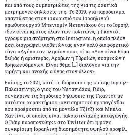
και από τους συμπατριώτες της για τις σχετικά
μετρημένες δηλώσεις της. Το 2019, για παράδειγμα,
απαντώντας στον ισχυρισμό του Ισραηλινού
πρωθυπουργού Μπενιαμίν Νετανιάχου ότι το Ισραήλ
«δεν είναι κράτος όλων των πολιτών», η Γκαντότ
έγραψε μια ανάρτηση στο Instagram, η οποία πλέον
έχει διαγραφεί, υιοθετώντας έναν πολύ διαφορετικό
τόνο. «Αγάπα τον πλησίον σου», είπε. «Δεν είναι θέμα
δεξιάς ή αριστεράς, Αράβων ή Εβραίων, κοσμικών ή
θρησκευόμενων. Είναι θέμα […] διαλόγου για την
ειρήνη και ανοχής ο ένας στον άλλον».
Επίσης, το 2021, κατά τη διάρκεια της κρίσης Ισραήλ-
Παλαιστίνης, ο γιος του Νετανιάχου, Γιάιρ,
συνέκρινε τις δημόσιες δηλώσεις της Γκαντότ με
αυτό που χαρακτήρισε «αντισημιτική προπαγάνδα»
που προέρχεται από τα μοντέλα Τζίτζι και Μπέλα
Χαντίντ, οι οποίες είναι παλαιστινιακής καταγωγής.
Ο Γιάιρ παραπονέθηκε στο Twitter ότι η μόνη
συγκρίσιμη Ισραηλινή διασημότητα υψηλού προφίλ,