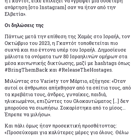
η Γκαντότ, είχε επιλέξει να «γράψει μια ουδέτερη
ανάρτηση [στο Instagram] σαν να ήταν από την
Ελβετία».
Οι δηλώσεις της
Πάντως μετά την επίθεση της Χαμάς στο Ισραήλ, τον
Οκτώβριο του 2023, η Γκαντότ τοποθετείται πιο
συχνά και πιο έντονα υπέρ του Ισραήλ. Δημοσίευσε
μάλιστα τα ονόματα των 80 Ισραηλινών ομήρων στα
μέσα κοινωνικής δικτύωσης, μαζί με hashtags όπως
#BringThemBack και #ReleaseTheHostages.
Μιλώντας στο Variety τον Μάρτιο, εξήγησε: «Όταν
αυτοί οι άνθρωποι απήχθησαν από τα σπίτια τους, από
τα κρεβάτια τους, άνδρες, γυναίκες, παιδιά,
ηλικιωμένοι, επιζώντες του Ολοκαυτώματος […] δεν
μπορούσα να σιωπήσω. Σοκαρίστηκα από το μίσος…
Έπρεπε να μιλήσω».
Και πάλι όμως ήταν προσεκτική προσθέτοντας:
«Προσεύχομαι για καλύτερες μέρες για όλους. Θέλω