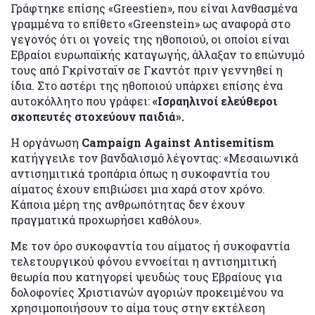
Γράφτηκε επίσης «Greestien», που είναι λανθασμένα
γραμμένα το επίθετο «Greenstein» ως αναφορά στο
γεγονός ότι οι γονείς της ηθοποιού, οι οποίοι είναι
Εβραίοι ευρωπαϊκής καταγωγής, άλλαξαν το επώνυμό
τους από Γκρίνσταϊν σε Γκαντότ πριν γεννηθεί η
ίδια. Στο αστέρι της ηθοποιού υπάρχει επίσης ένα
αυτοκόλλητο που γράφει:
«Ισραηλινοί ελεύθεροι
σκοπευτές στοχεύουν παιδιά».
Η οργάνωση
Campaign Against Antisemitism
κατήγγειλε τον βανδαλισμό λέγοντας: «Μεσαιωνικά
αντισημιτικά τροπάρια όπως η συκοφαντία του
αίματος έχουν επιβιώσει μια χαρά στον χρόνο.
Κάποια μέρη της ανθρωπότητας δεν έχουν
πραγματικά προχωρήσει καθόλου».
Με τον όρο συκοφαντία του αίματος ή συκοφαντία
τελετουργικού φόνου εννοείται η αντισημιτική
θεωρία που κατηγορεί ψευδώς τους Εβραίους για
δολοφονίες Χριστιανών αγοριών προκειμένου να
χρησιμοποιήσουν το αίμα τους στην εκτέλεση