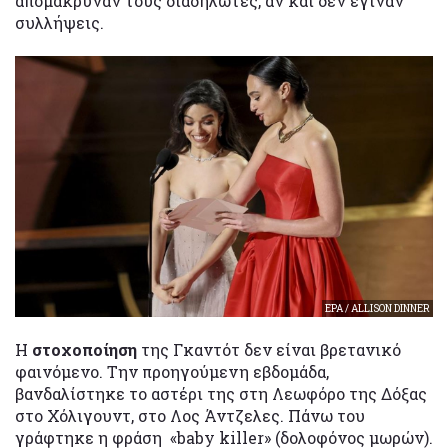
απομάκρυναν τους διαδηλωτές, αν και δεν έγιναν
συλλήψεις.
EPA / ALLISON DINNER
Η
στοχοποίηση
της Γκαντότ δεν είναι βρετανικό
φαινόμενο. Την προηγούμενη εβδομάδα,
βανδαλίστηκε το αστέρι της στη Λεωφόρο της Δόξας
στο Χόλιγουντ, στο Λος Άντζελες. Πάνω του
γράφτηκε η φράση «baby killer» (δολοφόνος μωρών).