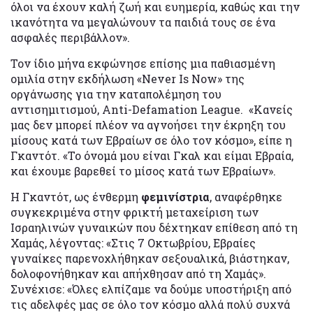
όλοι να έχουν καλή ζωή και ευημερία, καθώς και την
ικανότητα να μεγαλώνουν τα παιδιά τους σε ένα
ασφαλές περιβάλλον».
Τον ίδιο μήνα εκφώνησε επίσης μια παθιασμένη
ομιλία στην εκδήλωση «Never Is Now» της
οργάνωσης για την καταπολέμηση του
αντισημιτισμού, Anti-Defamation League. «Κανείς
μας δεν μπορεί πλέον να αγνοήσει την έκρηξη του
μίσους κατά των Εβραίων σε όλο τον κόσμο», είπε η
Γκαντότ. «Το όνομά μου είναι Γκαλ και είμαι Εβραία,
και έχουμε βαρεθεί το μίσος κατά των Εβραίων».
Η Γκαντότ, ως ένθερμη
φεμινίστρια
, αναφέρθηκε
συγκεκριμένα στην φρικτή μεταχείριση των
Ισραηλινών γυναικών που δέχτηκαν επίθεση από τη
Χαμάς, λέγοντας: «Στις 7 Οκτωβρίου, Εβραίες
γυναίκες παρενοχλήθηκαν σεξουαλικά, βιάστηκαν,
δολοφονήθηκαν και απήχθησαν από τη Χαμάς».
Συνέχισε: «Όλες ελπίζαμε να δούμε υποστήριξη από
τις αδελφές μας σε όλο τον κόσμο αλλά πολύ συχνά