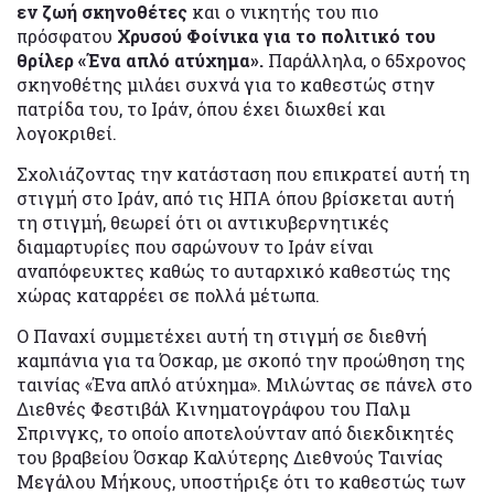
εν ζωή σκηνοθέτες
και ο νικητής του πιο
πρόσφατου
Χρυσού Φοίνικα για το πολιτικό του
θρίλερ «Ένα απλό ατύχημα».
Παράλληλα, ο 65χρονος
σκηνοθέτης μιλάει συχνά για το καθεστώς στην
πατρίδα του, το Ιράν, όπου έχει διωχθεί και
λογοκριθεί.
Σχολιάζοντας την κατάσταση που επικρατεί αυτή τη
στιγμή στο Ιράν, από τις ΗΠΑ όπου βρίσκεται αυτή
τη στιγμή, θεωρεί ότι οι αντικυβερνητικές
διαμαρτυρίες που σαρώνουν το Ιράν είναι
αναπόφευκτες καθώς το αυταρχικό καθεστώς της
χώρας καταρρέει σε πολλά μέτωπα.
Ο Παναχί συμμετέχει αυτή τη στιγμή σε διεθνή
καμπάνια για τα Όσκαρ, με σκοπό την προώθηση της
ταινίας «Ένα απλό ατύχημα». Μιλώντας σε πάνελ στο
Διεθνές Φεστιβάλ Κινηματογράφου του Παλμ
Σπρινγκς, το οποίο αποτελούνταν από διεκδικητές
του βραβείου Όσκαρ Καλύτερης Διεθνούς Ταινίας
Μεγάλου Μήκους, υποστήριξε ότι το καθεστώς των