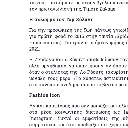
ταινίες του σύμπαντος έχουν βγάλει πάνω α
τον πρωταγωνιστή της, Τιμοτέ Σαλαμέ.
Η σχέση με τον Τομ Χόλαντ
Για την προσωπική της ζωή πάντως γνωρί
για πρώτη φορά το 2016 στην ταινία «Spid
Homecoming). Για χρόνια υπήρχαν φήμες ότ
2021.
Η Zendaya και ο Χόλαντ επιβεβαίωσαν τον
αλλά αρνήθηκαν να απαντήσουν αν έχουν 
όταν ο στυλίστας της, Λο Ρόουτς, ισχυρίστ
μεγάλη τους μέρα. «Το χάσατε», αστειεύτ
στη συνέχεια αναδημοσίευσε το βίντεο με έ
Fashion icon
Αν και κρυψίνους που δεν μοιράζεται πολλ
στα μέσα κοινωνικής δικτύωσης ως fas
Instagram. Συχνά οι εμφανίσεις της εί
συμμετέχει και έχει αποδείξει ότι ξέρει π