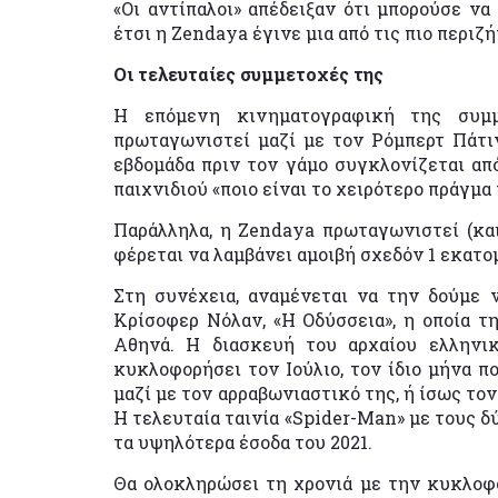
«Οι αντίπαλοι» απέδειξαν ότι μπορούσε να
έτσι η Zendaya έγινε μια από τις πιο περιζ
Οι τελευταίες συμμετοχές της
Η επόμενη κινηματογραφική της συμμ
πρωταγωνιστεί μαζί με τον Ρόμπερτ Πάτι
εβδομάδα πριν τον γάμο συγκλονίζεται από
παιχνιδιού «ποιο είναι το χειρότερο πράγμα
Παράλληλα, η Zendaya πρωταγωνιστεί (και)
φέρεται να λαμβάνει αμοιβή σχεδόν 1 εκατομ
Στη συνέχεια, αναμένεται να την δούμε 
Κρίσοφερ Νόλαν, «Η Οδύσσεια», η οποία τη
Αθηνά. Η διασκευή του αρχαίου ελληνι
κυκλοφορήσει τον Ιούλιο, τον ίδιο μήνα π
μαζί με τον αρραβωνιαστικό της, ή ίσως το
Η τελευταία ταινία «Spider-Man» με τους δ
τα υψηλότερα έσοδα του 2021.
Θα ολοκληρώσει τη χρονιά με την κυκλοφο