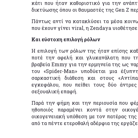
κάτι που ήταν καθοριστικό για την ανάπ
δικτύωσης όπου οι θαυμαστές της Gen Z πε
Πάντως αντί να κατακλύσει τα μέσα κοινω
που έχουν γίνει viral, η Zendaya υιοθέτησ
Και εύστοχη επιλογή ρόλων
Η επιλογή των ρόλων της ήταν επίσης καθ
ποτέ την αφελή και γλυκανάλατη που τη
βραβεία Emmy για την ερμηνεία της ως ναρ
του «Spider-Man» υποδύεται μια έξυπ
σαρκαστική διάθεση και στους «Αντίπα
εγκεφάλου, που πείθει τους δύο άντρε
σεξουαλική επαφή.
Παρά την φήμη και την περιουσία που φέρ
ηθοποιός παραμένει κοντά στην οικογ
οικογενειακή υπόθεση με τον πατέρας της 
από τα πέντε ετεροθαλή αδέρφια της εργάζετ