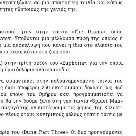
 ανταπεξέλθει σε μια απαιτητική ταινία και κάπως
ήτητες ηθοποιούς της γενιάς της.
ετοχή ήταν στην ταινία «The Drama», όπου
νσον. Υποδύεται μια μέλλουσα νύφη της οποίας η
 μια αποκάλυψη που κάνει η ίδια στο πλαίσιο του
 που έχεις κάνει στη ζωή σου».
 στην τρίτη σεζόν του «Euphoria», για την οποία
μύριο δολάρια ανά επεισόδιο.
να συμμετέχει στην πολυαναμενόμενη ταινία του
ς έχει αποφέρει 250 εκατομμύρια δολάρια, ως θεά
κού έπους του Ομήρου έχει προγραμματιστεί να
ου θα την δούμε ξανά στη νέα ταινία «Spider-Man»
ν σύζυγό της, αν πιστέψουμε τις φήμες, Τομ Χόλαντ.
ύο νέους στους κεντρικούς ρόλους ήταν η ταινία με
ρία του «Dune: Part Three». Οι δύο προηγούμενες