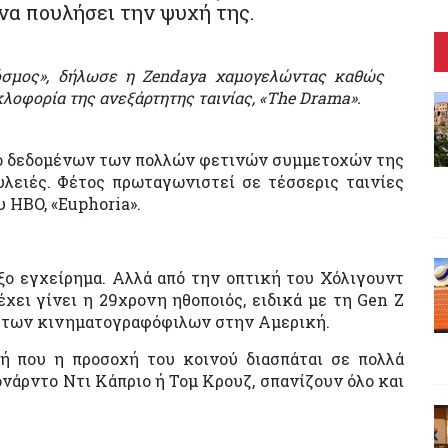
να πουλήσει την ψυχή της.
όσμος», δήλωσε η Zendaya χαμογελώντας καθώς
λοφορία της ανεξάρτητης ταινίας, «The Drama».
ογο δεδομένων των πολλών φετινών συμμετοχών της
λειές. Φέτος πρωταγωνιστεί σε τέσσερις ταινίες
 HBO, «Euphoria».
ξο εγχείρημα. Αλλά από την οπτική του Χόλιγουντ
χει γίνει η 29χρονη ηθοποιός, ειδικά με τη Gen Ζ
ό των κινηματογραφόφιλων στην Αμερική.
ή που η προσοχή του κοινού διασπάται σε πολλά
ονάρντο Ντι Κάπριο ή Τομ Κρουζ, σπανίζουν όλο και