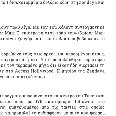
πό 1 δισεκατομμύριο δολάρια χάρη στη Zendaya και
ζουν πολύ λίγα. Με τον Τομ Χόλαντ συνεργάστηκε
er-Man: Η επιστροφή στον τόπο του» (Spider-Man:
ι είναι ζευγάρι, κάτι που τελικά επιβεβαίωσαν το
 αρραβώνα τους στις αρχές του περασμένου έτους,
παντρευτεί ή όχι. Αυτό περιπλέχθηκε περαιτέρω
ηκε τον περασμένο μήνα ότι είχαν ήδη γιορτάσει τη
ηκε στο Access Hollywood. Η μητέρα της Zendaya
να περιπαικτικό emoji.
ά πράγματα παραμένει στο επίκεντρο του Τύπου και
hion icon, με 176 εκατομμύρια followers στο
ναι εμπνευσμένες από τις ταινίες στις οποίες
ώς να προκαλεί το ενδιαφέρον με αυτά που φοράει,