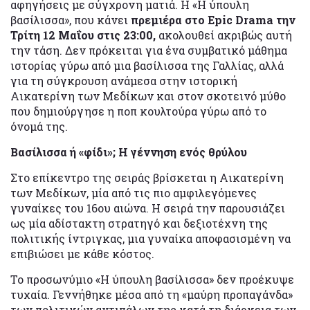
αφηγήσεις με σύγχρονη ματιά. Η «Η ύπουλη
βασίλισσα», που κάνει
πρεμιέρα στο Epic Drama την
Τρίτη 12 Μαΐου στις 23:00,
ακολουθεί ακριβώς αυτή
την τάση. Δεν πρόκειται για ένα συμβατικό μάθημα
ιστορίας γύρω από μια βασίλισσα της Γαλλίας, αλλά
για τη σύγκρουση ανάμεσα στην ιστορική
Αικατερίνη των Μεδίκων και στον σκοτεινό μύθο
που δημιούργησε η ποπ κουλτούρα γύρω από το
όνομά της.
Βασίλισσα ή «φίδι»; Η γέννηση ενός θρύλου
Στο επίκεντρο της σειράς βρίσκεται η Αικατερίνη
των Μεδίκων, μία από τις πιο αμφιλεγόμενες
γυναίκες του 16ου αιώνα. Η σειρά την παρουσιάζει
ως μία αδίστακτη στρατηγό και δεξιοτέχνη της
πολιτικής ίντριγκας, μια γυναίκα αποφασισμένη να
επιβιώσει με κάθε κόστος.
Το προσωνύμιο «Η ύπουλη βασίλισσα» δεν προέκυψε
τυχαία. Γεννήθηκε μέσα από τη «μαύρη προπαγάνδα»
των πολιτικών αντιπάλων της κατά τη διάρκεια των