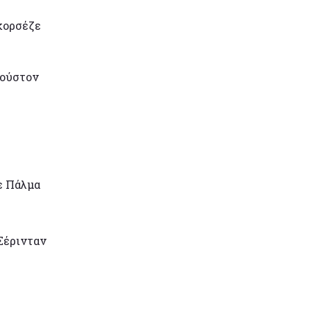
κορσέζε
ιούστον
ε Πάλμα
 Σέρινταν