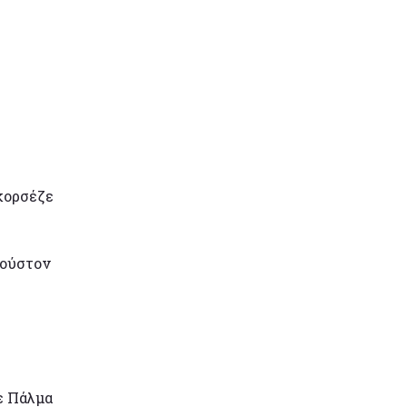
κορσέζε
ιούστον
ε Πάλμα