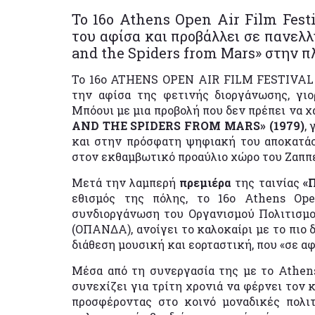
Το 16ο Athens Open Air Film Fest
του αφίσα και προβάλλει σε πανελλ
and the Spiders from Mars» στην 
Το 16o ATHENS OPEN AIR FILM FESTIVAL 
την αφίσα της φετινής διοργάνωσης, γι
Μπόουι με μια προβολή που δεν πρέπει να χ
AND THE SPIDERS FROM MARS» (1979)
,
και στην πρόσφατη ψηφιακή του αποκατάστ
στον εκθαμβωτικό προαύλιο χώρο του Ζαππείο
Μετά την λαμπερή
πρεμιέρα
της ταινίας
«
εθισμός της πόλης, το 16ο Athens Op
συνδιοργάνωση του Οργανισμού Πολιτισμο
(ΟΠΑΝΔΑ), ανοίγει το καλοκαίρι με το πιο 
διάθεση μουσική και εορταστική, που «σε α
Μέσα από τη συνεργασία της με το Athen
συνεχίζει για τρίτη χρονιά να φέρνει τον
προσφέροντας στο κοινό μοναδικές πολιτ