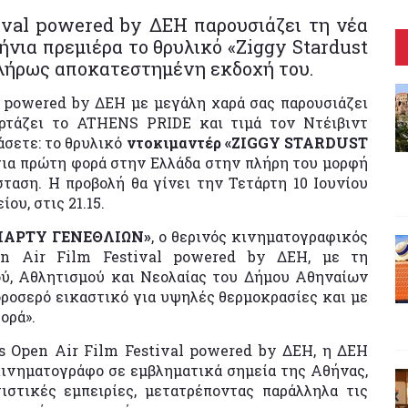
ival powered by ΔΕΗ παρουσιάζει τη νέα
ήνια πρεμιέρα το θρυλικό «Ziggy Stardust
πλήρως αποκατεστημένη εκδοχή του.
powered by ΔΕΗ με μεγάλη χαρά σας παρουσιάζει
ορτάζει το ATHENS PRIDE και τιμά τον Ντέιβιντ
άσετε: το θρυλικό
ντοκιμαντέρ «ZIGGY STARDUST
 για πρώτη φορά στην Ελλάδα στην πλήρη του μορφή
αση. Η προβολή θα γίνει την Τετάρτη 10 Ιουνίου
υ, στις 21.15.
ΠΑΡΤΥ ΓΕΝΕΘΛΙΩΝ»
, ο θερινός κινηματογραφικός
en Air Film Festival powered by ΔΕΗ, με τη
ύ, Αθλητισμού και Νεολαίας του Δήμου Αθηναίων
δροσερό εικαστικό για υψηλές θερμοκρασίες και με
φορά».
s Open Air Film Festival powered by ΔΕΗ, η ΔΕΗ
 κινηματογράφο σε εμβληματικά σημεία της Αθήνας,
ιστικές εμπειρίες, μετατρέποντας παράλληλα τις