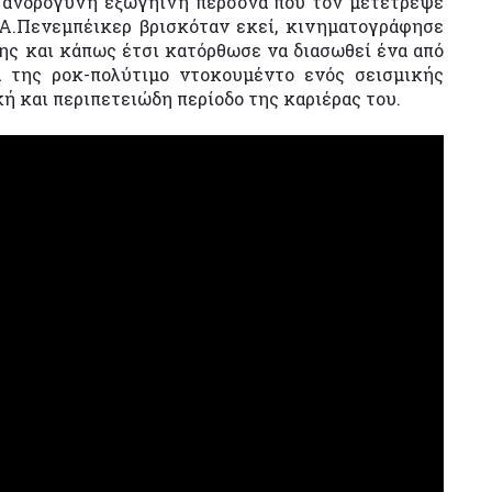
 ανδρόγυνη εξωγήινη περσόνα που τον μετέτρεψε
 Α.Πενεμπέικερ βρισκόταν εκεί, κινηματογράφησε
ης και κάπως έτσι κατόρθωσε να διασωθεί ένα από
α της ροκ-πολύτιμο ντοκουμέντο ενός σεισμικής
ή και περιπετειώδη περίοδο της καριέρας του.