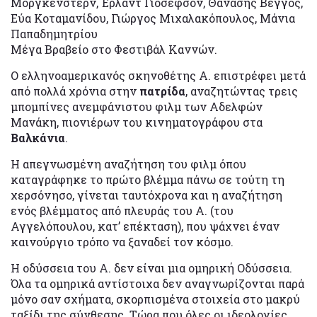
Μόργκενστερν, Έρλαντ Γιόσεφσον, Θανάσης Βέγγος,
Εύα Κοταμανίδου, Γιώργος Μιχαλακόπουλος, Μάνια
Παπαδημητρίου
Μέγα Βραβείο στο Φεστιβάλ Καννών.
O ελληνοαμερικανός σκηνοθέτης Α. επιστρέφει μετά
από πολλά χρόνια στην
πατρίδα
, αναζητώντας τρεις
μπομπίνες ανεμφάνιστου φιλμ των Αδελφών
Μανάκη, πιονιέρων του κινηματογράφου στα
Βαλκάνια
.
Η απεγνωσμένη αναζήτηση του φιλμ όπου
καταγράφηκε το πρώτο βλέμμα πάνω σε τούτη τη
χερσόνησο, γίνεται ταυτόχρονα και η αναζήτηση
ενός βλέμματος από πλευράς του Α. (του
Αγγελόπουλου, κατ’ επέκταση), που ψάχνει έναν
καινούργιο τρόπο να ξαναδεί τον κόσμο.
Η οδύσσεια του Α. δεν είναι μια ομηρική Oδύσσεια.
Όλα τα ομηρικά αντίστοιχα δεν αναγνωρίζονται παρά
μόνο σαν σχήματα, σκορπισμένα στοιχεία στο μακρύ
ταξίδι της σύνθεσης. Τώρα που όλες οι ιδεολογίες