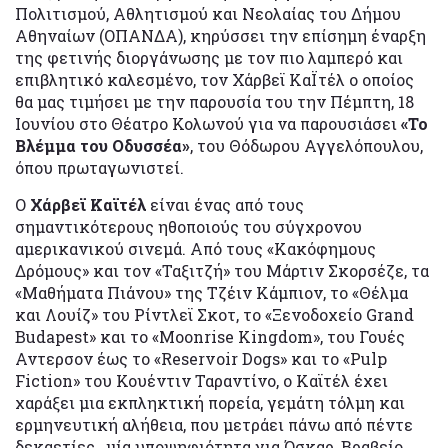
Πολιτισμού, Αθλητισμού και Νεολαίας του Δήμου
Αθηναίων (ΟΠΑΝΔΑ), κηρύσσει την επίσημη έναρξη
της φετινής διοργάνωσης με τον πιο λαμπερό και
επιβλητικό καλεσμένο, τον Χάρβεϊ ΚαΪτέλ ο οποίος
θα μας τιμήσει με την παρουσία του την Πέμπτη, 18
Ιουνίου στο Θέατρο Κολωνού για να παρουσιάσει
«Το
Βλέμμα του Οδυσσέα»
, του Θόδωρου Αγγελόπουλου,
όπου πρωταγωνιστεί.
Ο
Χάρβεϊ Καϊτέλ
είναι ένας από τους
σημαντικότερους ηθοποιούς του σύγχρονου
αμερικανικού σινεμά. Από τους «Κακόφημους
Δρόμους» και τον «Ταξιτζή» του Μάρτιν Σκορσέζε, τα
«Μαθήματα Πιάνου» της Τζέιν Κάμπιον, το «Θέλμα
και Λουίζ» του Ρίντλεϊ Σκοτ, το «Ξενοδοχείο Grand
Budapest» και το «Moonrise Kingdom», του Γουές
Αντερσον έως το «Reservoir Dogs» και το «Pulp
Fiction» του Κουέντιν Ταραντίνο, ο Καϊτέλ έχει
χαράξει μια εκπληκτική πορεία, γεμάτη τόλμη και
ερμηνευτική αλήθεια, που μετράει πάνω από πέντε
δεκαετίες, μία υποψηφιότητα για Όσκαρ, Βραβείο