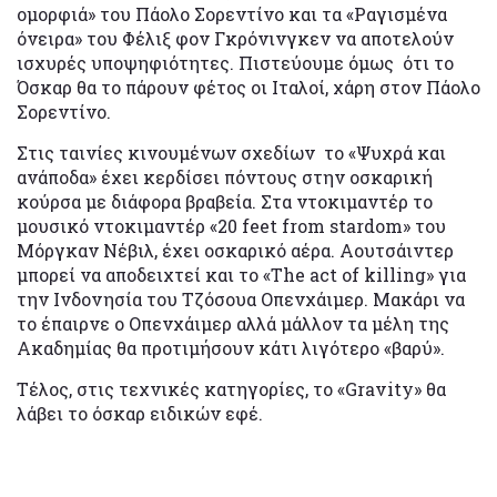
ομορφιά» του Πάολο Σορεντίνο και τα «Ραγισμένα
όνειρα» του Φέλιξ φον Γκρόνινγκεν να αποτελούν
ισχυρές υποψηφιότητες. Πιστεύουμε όμως ότι το
Όσκαρ θα το πάρουν φέτος οι Ιταλοί, χάρη στον Πάολο
Σορεντίνο.
Στις ταινίες κινουμένων σχεδίων το «Ψυχρά και
ανάποδα» έχει κερδίσει πόντους στην οσκαρική
κούρσα με διάφορα βραβεία. Στα ντοκιμαντέρ το
μουσικό ντοκιμαντέρ «20 feet from stardom» του
Μόργκαν Νέβιλ, έχει οσκαρικό αέρα. Αουτσάιντερ
μπορεί να αποδειχτεί και το «The act of killing» για
την Ινδονησία του Τζόσουα Οπενχάιμερ. Μακάρι να
το έπαιρνε ο Οπενχάιμερ αλλά μάλλον τα μέλη της
Ακαδημίας θα προτιμήσουν κάτι λιγότερο «βαρύ».
Τέλος, στις τεχνικές κατηγορίες, το «Gravity» θα
λάβει το όσκαρ ειδικών εφέ.