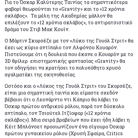
Για το Όσκαρ Καλύτερης Ταινίας τα σημαντικότερα
φαβορί θεωρούνται το «Gravity» και το «12 χρόνια
σκλάβος». Τα μέλη της Ακαδημίας μάλλον θα
επιλέξουν το «12 χρόνια σκλάβος», το αντιρατσιστικό
δράμα του Στιβ Μακ Κουίν.
Ο Μάρτιν Σκορσέζε με τον «Λύκο της Γουόλ Στριτ» θα
έχει ως κύριο αντίπαλο τον Αλφόνσο Κουαρόν.
Πιστεύουμε ότι η δουλειά που έκανε ο Κουαρόν με το
3D θρίλερ επιστημονικής φαντασίας «Gravity» θα
τον οδηγήσει να κρατήσει το πολυπόθητο χρυσό
αγαλματάκι της σκηνοθεσίας.
Ωστόσο και ο «Λύκος της Γουόλ Στριτ» του Σκορσέζε,
είναι μια σημαντική ταινία και είμαστε σχεδόν
βέβαιοι ότι ο Λεονάρντο ντι Κάπριο θα λάβει το
Όσκαρ πρώτου ανδρικού ρόλου, παρά τον δύσκολο
αντίπαλο, τον Τσιούτελ Ιτζίοφορ («12 χρόνια
σκλάβος»). Μια σειρά βραβείων που έχει ήδη λάβει η
Κέιτ Μπλάνσετ προοιωνίζουν ένα σίγουρο Όσκαρ
πρώτου γυναικείου ρόλου (Χρυσή Σφαίρα, Critics