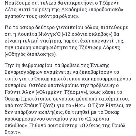
Νομίζουμε ότι τελικά θα επικρατήσει ο Τζάρεντ
Λέτο, γιατί τα μέλη της Ακαδημίας «παραδοσιακά»
αγαπούν τους «κόντρα ρόλους».
Για το όσκαρ δεύτερο γυναικείου ρόλου, πιστεύουμε
ότι η Λουπίτα Νιόνγκ’Ο («12 χρόνια σκλάβος») θα
είναι η τελική νικήτρια, παρότι έχει απέναντί της,
την ισχυρή υποψηφιότητα της Τζένιφερ Λόρενς
(«Οδηγός διαπλοκής»).
Την 1η Φεβρουαρίου τα βραβεία της Ένωσης
Σεναριογράφων αναμένεται να ξεκαθαρίσουν το
τοπίο για το Όσκαρ πρωτότυπου και προσαρμοσμένου
σεναρίου. Ωστόσο αποτολμούμε την πρόβλεψη: ο
Γούντι Άλεν («Θλιμμένη Τζάσμιν»), ίσως χάσει το
Όσκαρ Πρωτότυπου σεναρίου μέσα από τα χέρια του,
από τον Σπάικ Τζόνζι για το «Ηer». Ο Τζον Ρίντλεϊ, αν
δεν υπάρξουν εκπλήξεις, θα τιμηθεί με το Όσκαρ
προσαρμοσμένου σεναρίου για το «12 χρόνια
σκλάβος». Πιθανό αουτσάιντερ: «Ο λύκος της Γουόλ
Στριτ».