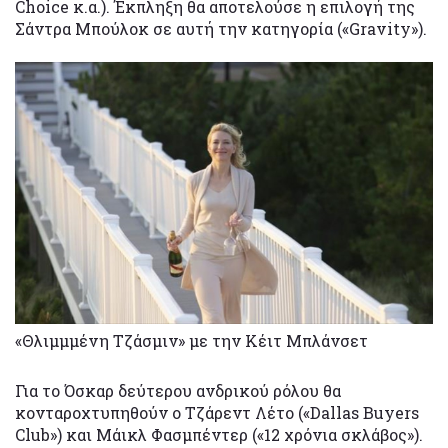
Choice κ.α.). Έκπληξη θα αποτελούσε η επιλογή της
Σάντρα Μπούλοκ σε αυτή την κατηγορία («Gravity»).
«Θλιμμμένη Τζάσμιν» με την Κέιτ Μπλάνσετ
Για το Όσκαρ δεύτερου ανδρικού ρόλου θα
κονταροχτυπηθούν ο Τζάρεντ Λέτο («Dallas Buyers
Club») και Μάικλ Φασμπέντερ («12 χρόνια σκλάβος»).