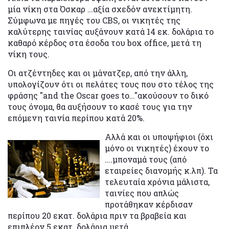
μία νίκη στα Όσκαρ …αξία σχεδόν ανεκτίμητη.
Σύμφωνα με πηγές του CBS, οι νικητές της
καλύτερης ταινίας αυξάνουν κατά 14 εκ. δολάρια το
καθαρό κέρδος στα έσοδα του box office, μετά τη
νίκη τους.
Οι ατζέντηδες και οι μάνατζερ, από την άλλη,
υπολογίζουν ότι οι πελάτες τους που στο τέλος της
φράσης "and the Oscar goes to…"ακούσουν το δικό
τους όνομα, θα αυξήσουν το κασέ τους για την
επόμενη ταινία περίπου κατά 20%.
Αλλά και οι υποψήφιοι (όχι
μόνο οι νικητές) έχουν το
….μποναμά τους (από
εταιρείες διανομής κ.λπ). Τα
τελευταία χρόνια μάλιστα,
ταινίες που απλώς
προτάθηκαν κέρδισαν
περίπου 20 εκατ. δολάρια πριν τα βραβεία και
επιπλέον 5 εκατ. δολάρια μετά.