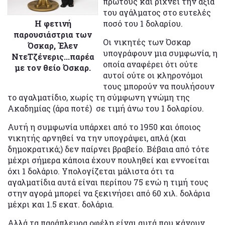
πρώτους και ρίχνει την αξία
του αγάλματος στο ευτελές
Η φετινή
ποσό του 1 δολαρίου.
παρουσιάστρια των
Οι νικητές των Όσκαρ
Όσκαρ, Έλεν
υπογράφουν μια συμφωνία, η
ΝτεΤζένερις...παρέα
οποία αναφέρει ότι ούτε
με τον θείο Όσκαρ.
αυτοί ούτε οι κληρονόμοι
τους μπορούν να πουλήσουν
το αγαλματίδιο, χωρίς τη σύμφωνη γνώμη της
Ακαδημίας (άρα ποτέ) σε τιμή άνω του 1 δολαρίου.
Αυτή η συμφωνία υπάρχει από το 1950 και όποιος
νικητής αρνηθεί να την υπογράψει, απλά (και
δημοκρατικά;) δεν παίρνει βραβείο. Βέβαια από τότε
μέχρι σήμερα κάποια έχουν πουληθεί και εννοείται
όχι 1 δολάριο. Υπολογίζεται μάλιστα ότι τα
αγαλματίδια αυτά είναι περίπου 75 ενώ η τιμή τους
στην αγορά μπορεί να ξεκινήσει από 60 χιλ. δολάρια
μέχρι και 1.5 εκατ. δολάρια.
Αλλά τα παράπλευρα οφέλη είναι αυτά που κάνουν