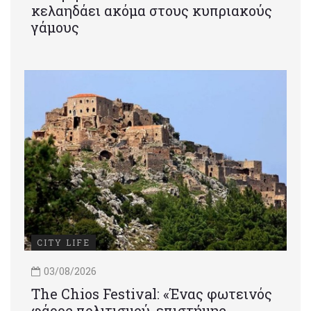
κελαηδάει ακόμα στους κυπριακούς
γάμους
CITY LIFE
03/08/2026
Τhe Chios Festival: «Ένας φωτεινός
φάρος πολιτισμού, επιστήμης,