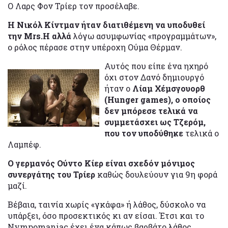
Ο Λαρς Φον Τρίερ τον προσέλαβε.
Η Νικόλ Κίντμαν ήταν διατιθέμενη να υποδυθεί
την Mrs.Η αλλά
λόγω ασυμφωνίας «προγραμμάτων»,
ο ρόλος πέρασε στην υπέροχη Ούμα Θέρμαν.
Αυτός που είπε ένα ηχηρό
όχι στον Δανό δημιουργό
ήταν ο
Λίαμ Χέμσγουορθ
(Hunger games), ο οποίος
δεν μπόρεσε τελικά να
συμμετάσχει ως Τζερόμ,
που τον υποδύθηκε
τελικά ο
Λαμπέφ.
Ο γερμανός Ούντο Κίερ είναι σχεδόν μόνιμος
συνεργάτης του Τρίερ
καθώς δουλεύουν για 9η φορά
μαζί.
Βέβαια, ταινία χωρίς «γκάφα» ή λάθος, δύσκολο να
υπάρξει, όσο προσεκτικός κι αν είσαι. Έτσι και το
Nympomaniac έχει ένα κάπως βαρβάτο λάθος