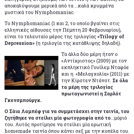
αποκαλύψουμε μερικά από τα …καλά κρυμμένα
μυστικά του Nymphomaniac.
Το Nymphomaniac (1 και 2, το οποίο βγαίνει στις
ελληνικές αίθουσες την Πέμπτη 20 Φεβρουαρίου),
είναι το τελευταίο μέρος της τριλογίας
«Trilogy of
Depression»
(η τριλογία της κατάθλιψης δηλαδή).
Τα άλλα δύο μέρη ήταν ο
«Αντίχριστος» (2009) με τον
εκπληκτικό Γουίλεμ Νταφόε
και η «Μελαγχολία» (2011) με
την Κίρστεν Ντάνστ.
Σε όλα
τα μέρη της τριλογίας
πρωταγωνιστεί η Σαρλότ
Γκενσμπούργκ.
Ο Σάια Λαμπέφ για να συμμετάσχει στην ταινία, του
ζητήθηκε να στείλει μία φωτογραφία από το
…μόριό
του. Αυτός προτίμησε να στείλει μία ερωτική
homemade ταινία όπου κάνει σεξ με την κοπέλα του.