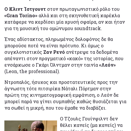
Ο Κλιντ Ίστγουντ
στον πρωταγωνιστικό ρόλο του
«Gran Torino»
αλλά και στη σκηνοθετική καρέκλα
κατάφερε να κερδίσει μία χρυσή σφαίρα, αν και ήταν
για τη μουσική του ομώνυμου soundtrack.
Ένας αδίστακτος, πληρωμένος δολοφόνος δε θα
μπορούσε ποτέ να είναι πρότυπο. Κι όμως ο
συγκλονιστικός
Ζαν Ρενό
ανέτρεψε τα δεδομένα
απέναντι στον πραγματικό «κακό» της ιστορίας, που
ενσάρκωσε ο Γκάρι Όλντμαν στην ταινία
«Λεόν»
(Leon, the professional).
Ντροπαλός, ήσυχος και προστατευτικός προς την
άγνωστη τότε πιτσιρίκα Νάταλι Πόρτμαν στην
πρώτη της κινηματογραφική εμφάνιση, ο Λεόν δε
μπορεί παρά να γίνει συμπαθής καθώς θυσιάζεται για
να σωθεί η μικρή, που του έμαθε να διαβάζει.
Ο Τζουλς Γουίνφιλντ δεν
θέλει κανείς (μα κανείς) να