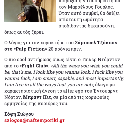
πειράξει ή να δυσαρεστήσει
τον Μαρσέλους Γουάλας.
Όταν αυτό συμβεί, θα δείξει
απίστευτη ωμότητα
αποδίδοντας δικαιοσύνη,
όπως αυτός ξέρει.
Ο λόγος για τον χαρακτήρα του
Σάμιουελ Τζάκσον
στο «Pulp Fiction»
20 χρόνια πριν.
Ο πιο cool αντιήρωας όμως είναι ο Τάιλερ Ντάρντεν
από το «
Fight Club
»
.
«Αll the ways you wish you could
be, that's me. I look like you wanna look, I fuck like you
wanna fuck, I am smart, capable, and most importantly,
I am free in all the ways that you are not»
, έλεγε με
χαρακτηριστική άνεση το alter ego του Έντουαρντ
Νόρτον,
Μπραντ Πιτ
, σε μία από τις κορυφαίες
ερμηνείες της καριέρας του.
Σόφη Ζιώγου
sziogou@naftemporiki.gr