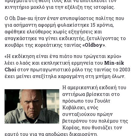
πράγματα στη θέση τους και να αποτελέσει τον
κινητήριο μοχλό για την εξέλιξη της ιστορίας.
Ο Oh Dae-su ήταν έναν ανυποψίαστος πολίτης που
για ασήμαντη αφορμή φυλακίστηκε 15 χρόνια,
αφέθηκε ελεύθερος χωρίς εξηγήσεις και
αναγκάστηκε να γίνει εκδικητής, ξετυλίγοντας το
κουβάρι της κορεάτικης ταινίας
«Oldboy»
.
«Η εκδίκηση είναι ένα πιάτο που τρώγεται κρύο»
λέει ο λαός και εκπληκτική ερμηνεία του
Μin-sik
Choi
στον πρωταγωνιστικό ρόλο της ταινίας το 2003
έχει μείνει ανεξίτηλα χαραγμένη στη μνήμη όλων.
Η αμερικανική εκδοχή του
αντιήρωα βρίσκεται στο
πρόσωπο του Γουόλτ
Κοβάλσκι, ενός
συνταξιούχου πρώην
βετεράνου του πολέμου της
Κορέας, που θυσιάζει τον
εαυτό του για να αποδώσει δικαιοσύνη.