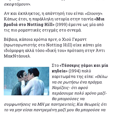
σκεφτόμουν».
Αν και έκπληκτος, η απάντησή του είναι
«Groovy»
.
Κάπως έτσι, η παράλληλη ιστορία στην ταινία
«Μια
βραδιά στο Notting Hill»
(1999) έμεινε ως μία από
τις πιο ρομαντικές στιγμές στο σινεμά.
Βέβαια, κάποια χρόνια πριν, ο Χιού Γκραντ
(πρωταγωνιστής στο Notting Hill) είχε κάνει μία
ιδιόμορφη αλλά τόσο «δική του» πρόταση στην Άντι
ΜακΝτάουελ.
Στο
«Τέσσερις γάμοι και μία
κηδεία»
(1994) πολύ
χαριτωμένα της είπε:
«Θέλω
να σε ρωτήσω ένα πράγμα.
Νομίζεις- ότι αφού
περάσουμε πολύ χρόνο μαζί-
θα μπορούσες να
συμφωνήσεις να ΜΗ με παντρευτείς; Και θεωρείς ότι
το να μην είσαι παντρεμένη μαζί μου θα μπορούσε να