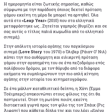
Η ημερομηνία είναι ζωτικής σημασίας, καθώς
σύμφωνα με την παράδοση όποιος δεχτεί πρόταση
γάμου εκείνη τη μέρα δε μπορεί να αρνηθεί. Όλα
αυτά στο
«Leap Year»
(2010) που στα ελληνικά
μεταφράστηκε ως...Ζητείται γαμπρός (θυμίζει και σε
σας αυτός ο τίτλος παλιά κωμωδία από το ελληνικό
σινεμά;).
Στην απόλυτη ιστορία αγάπης του παγκόσμιου
σινεμά (
Love Story
του 1970) ο Όλιβερ (Ράιαν Ο’ Νιλ)
κάνει την πιο αυθόρμητη και ειλικρινή πρόταση
γάμου στην αγαπημένη του σε ένα πεζοδρόμιο ενός
πολύβουου δρόμου, με τον θόρυβο από τα διάφορα
οχήματα να συμπληρώνουν την πιο απλή κίνηση
αγάπης στην ιστορία του κινηματογράφου.
Σε ένα μάλλον καταθλιπτικό δείπνο, η Χάνι (Έμμα
Τσέιμπερς) ανακοινώνει στους φίλους της ότι θα
παντρευτεί. Όταν τη ρωτάνε ποιόν, εκείνη
διστακτικά γυρνά προς τον φίλο της τον Σπάικ (Ρις
Άιφανς) που κάθεται δίπλα της και του λέει
«Εσένα