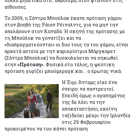
πολλά μηδενικά στο…άθροισμα, όταν φτάνουν στις
αίθουσες.
Το 2009, η Σάντρα Μπούλοκ έκανε πρόταση γάμου
στον βοηθό της Ράιαν Ρέινολντς, για να μην την
απελάσουν στον Καναδά. Η σκηνή της πρότασης με
τη Μπούλοκ να γονατίζει και να
«διαπραγματεύονται» οι δυο τους τα του γάμου, είναι
αρκετά αστεία με την καριερίστρια Μάργκαρετ
(Σάντρα Μπούλοκ) να δυσκολεύεται να σηκωθεί
στην
«Πρόταση»
. Φυσικά στο τέλος, η ψεύτικη
πρόταση γυρίζει μπούμεραγκ και… ο έρωτας νικά.
Η Έιμι Άνταμς είχε ένα
όνειρο: να παντρευτεί.
Επειδή όμως ο αγαπημένος
της δε λέει να την
αποκαταστήσει, εκείνη
ταξιδεύει μέχρι την Ιρλανδία
στις 29 Φεβρουαρίου
προκειμένου να του κάνει πρόταση.