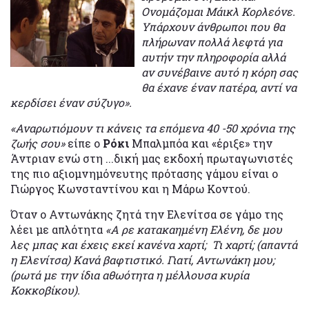
Ονομάζομαι Μάικλ Κορλεόνε.
Υπάρχουν άνθρωποι που θα
πλήρωναν πολλά λεφτά για
αυτήν την πληροφορία αλλά
αν συνέβαινε αυτό η κόρη σας
θα έχανε έναν πατέρα, αντί να
κερδίσει έναν σύζυγο».
«Αναρωτιόμουν τι κάνεις τα επόμενα 40 -50 χρόνια της
ζωής σου»
είπε ο
Ρόκι
Μπαλμπόα και «έριξε» την
Άντριαν ενώ στη ...δική μας εκδοχή πρωταγωνιστές
της πιο αξιομνημόνευτης πρότασης γάμου είναι ο
Γιώργος Κωνσταντίνου και η Μάρω Κοντού.
Όταν ο Αντωνάκης ζητά την Ελενίτσα σε γάμο της
λέει με απλότητα
«Α ρε κατακαημένη Ελένη, δε μου
λες μπας και έχεις εκεί κανένα χαρτί; Τι χαρτί; (απαντά
η Ελενίτσα) Κανά βαφτιστικό. Γιατί, Αντωνάκη μου;
(ρωτά με την ίδια αθωότητα η μέλλουσα κυρία
Κοκκοβίκου).