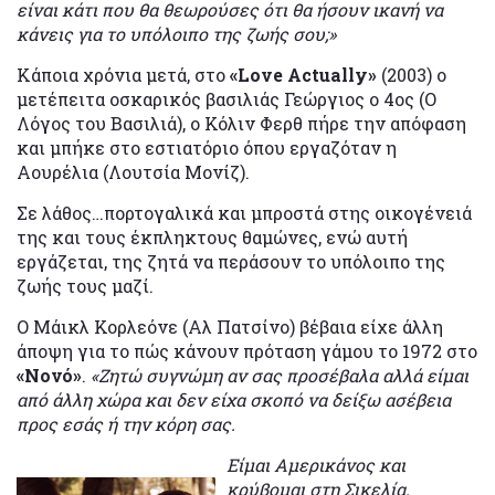
είναι κάτι που θα θεωρούσες ότι θα ήσουν ικανή να
κάνεις για το υπόλοιπο της ζωής σου;»
Κάποια χρόνια μετά, στο
«Love Actually»
(2003) ο
μετέπειτα οσκαρικός βασιλιάς Γεώργιος ο 4ος (Ο
Λόγος του Βασιλιά), ο Κόλιν Φερθ πήρε την απόφαση
και μπήκε στο εστιατόριο όπου εργαζόταν η
Αουρέλια (Λουτσία Μονίζ).
Σε λάθος…πορτογαλικά και μπροστά στης οικογένειά
της και τους έκπληκτους θαμώνες, ενώ αυτή
εργάζεται, της ζητά να περάσουν το υπόλοιπο της
ζωής τους μαζί.
Ο Μάικλ Κορλεόνε (Αλ Πατσίνο) βέβαια είχε άλλη
άποψη για το πώς κάνουν πρόταση γάμου το 1972 στο
«Νονό»
.
«Ζητώ συγνώμη αν σας προσέβαλα αλλά είμαι
από άλλη χώρα και δεν είχα σκοπό να δείξω ασέβεια
προς εσάς ή την κόρη σας.
Είμαι Αμερικάνος και
κρύβομαι στη Σικελία.