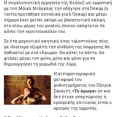
Η συγκλονιστική ερμηνεία της Κλόουζ ως εμμονική
με τον Μάικλ Ντάγκλας την οδήγησε στα Όσκαρ (η
ταινία προτάθηκε συνολικά για 6 Όσκαρ) και μέχρι
σήμερα έχει μείνει ακόμα ως βασανιστική σκέψη
στο πίσω μέρος του μυαλού, όποιου σκέφτεται να
κάνει την «κουτσουκέλα» του.
Σε ένα μαγευτικό σκηνικό, ένας ταλαντούχος νέος
με ιδιαίτερα οξυμένη την αίσθηση της όσφρησης θα
παθιαστεί με ένα «Άρωμα». Θα κάνει τα πάντα. Θα
φτάσει μέχρι τον φόνο, μόνο και μόνο για να
δημιουργήσει τη μυρωδιά της Λόρα.
Η κινηματογραφική
μεταφορά του
μυθιστορήματος του Πάτρικ
Σάσκιντ,
«Το άρωμα»
αν και
δεν έτυχε αναγνώρισης ή
εμπορικής επιτυχίας είναι ο
ορισμός της εμμονής.