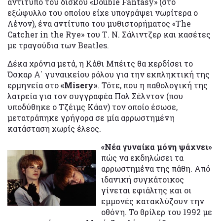
αντίτυπο του δίσκου «Double Fantasy» (στο
εξώφυλλο του οποίου είχε υπογράψει νωρίτερα ο
Λένον), ένα αντίτυπο του μυθιστορήματος «The
Catcher in the Rye» του Τ. Ν. Σάλιντζερ και κασέτες
με τραγούδια των Beatles.
Δέκα χρόνια μετά, η Κάθι Μπέιτς θα κερδίσει το
Όσκαρ Α΄ γυναικείου ρόλου για την εκπληκτική της
ερμηνεία στο
«Misery»
. Τότε, που η παθολογική της
λατρεία για τον συγγραφέα Πολ Σέλντον (που
υποδύθηκε ο Τζέιμς Κάαν) τον οποίο έσωσε,
μετατράπηκε γρήγορα σε μία αρρωστημένη
κατάσταση χωρίς έλεος.
«Νέα γυναίκα μόνη ψάχνει»
πώς να εκδηλώσει τα
αρρωστημένα της πάθη. Από
ιδανική συγκάτοικος
γίνεται εφιάλτης και οι
εμμονές κατακλύζουν την
οθόνη. Το θρίλερ του 1992 με