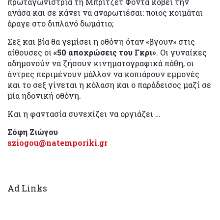
πρωταγωνίστρια τη Μπρίτζετ Φόντα κόβει την
ανάσα και σε κάνει να αναρωτιέσαι: ποιος κοιμάται
άραγε στο διπλανό δωμάτιο;
Σεξ και βία θα γεμίσει η οθόνη όταν «βγουν» στις
αίθουσες οι
«50 αποχρώσεις του Γκρι»
. Οι γυναίκες
αδημονούν να ζήσουν κινηματογραφικά πάθη, οι
άντρες περιμένουν μάλλον να κοπιάρουν εμμονές
και το σεξ γίνεται η κόλαση και ο παράδεισος μαζί σε
μία ηδονική οθόνη.
Και η φαντασία συνεχίζει να οργιάζει …
Σόφη Ζιώγου
sziogou@natemporiki.gr
Ad Links