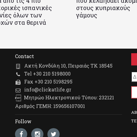
 από τις 4 πιο
που κελαηδάει ακόμ
ορικές ισπανικές
στους κυπριακούς
νίες όλων των
γάμους
χών στα θερινά
Contact
Ακτή Κονδύλη 10, Πειραιάς ΤΚ 18545
Tel +30 210 5198000
Fax +30 210 5198295
info@clickatlife.gr
Μητρώο Ηλεκτρονικού Τύπου: 232121
Αριθμός ΓΕΜΗ: 159656107001
A
TE
Follow