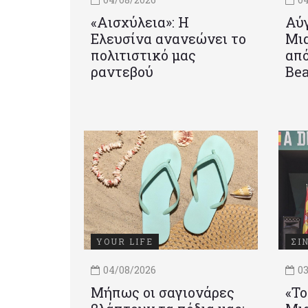
«Αισχύλεια»: Η
Αύγ
Ελευσίνα ανανεώνει το
Μια
πολιτιστικό μας
από
ραντεβού
Be
YOUR LIFE
ΣΙ
04/08/2026
03
Μήπως οι σαγιονάρες
«Το