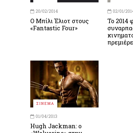
20/02/2014
02/01/201
Ο Μπίλι Έλιοτ στους
Το 2014 
«Fantastic Four»
συναρπα
κινηματ
πρεμιέρ
ΣΙΝΕΜΑ
01/04/2013
Hugh Jackman: ο
«Wolverine» στην