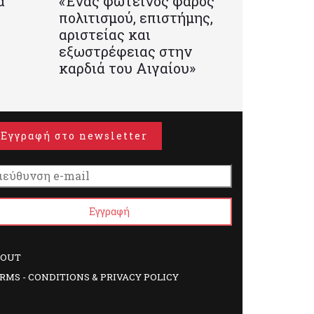
α
«Ένας φωτεινός φάρος
πολιτισμού, επιστήμης,
αριστείας και
εξωστρέφειας στην
καρδιά του Αιγαίου»
Εγγραφή στο newsletter
BOUT
RMS - CONDITIONS & PRIVACY POLICY