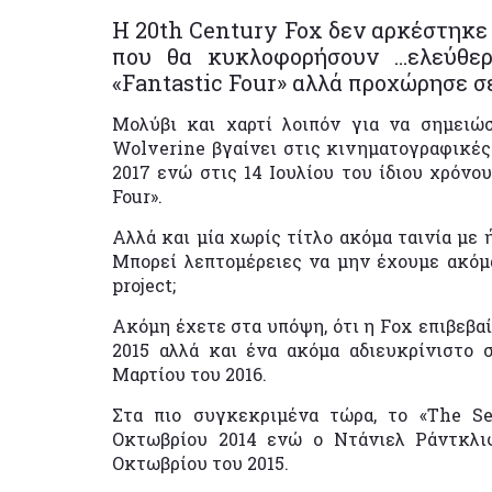
Η 20th Century Fox δεν αρκέστηκε
που θα κυκλοφορήσουν …ελεύθερ
«Fantastic Four» αλλά προχώρησε σ
Μολύβι και χαρτί λοιπόν για να σημειώ
Wolverine βγαίνει στις κινηματογραφικές
2017 ενώ στις 14 Ιουλίου του ίδιου χρόνο
Four».
Αλλά και μία χωρίς τίτλο ακόμα ταινία με 
Μπορεί λεπτομέρειες να μην έχουμε ακόμ
project;
Ακόμη έχετε στα υπόψη, ότι η Fοx επιβεβαί
2015 αλλά και ένα ακόμα αδιευκρίνιστο σ
Μαρτίου του 2016.
Στα πιο συγκεκριμένα τώρα, το «The Se
Οκτωβρίου 2014 ενώ ο Ντάνιελ Ράντκλι
Οκτωβρίου του 2015.