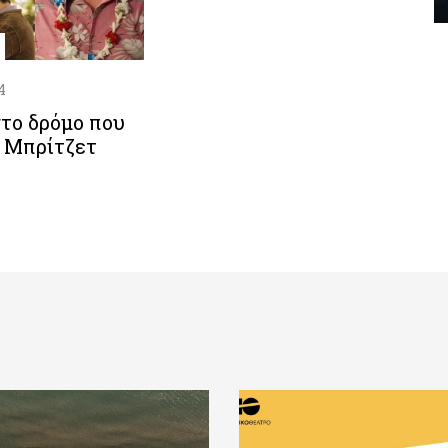
4
το δρόμο που
η Μπρίτζετ