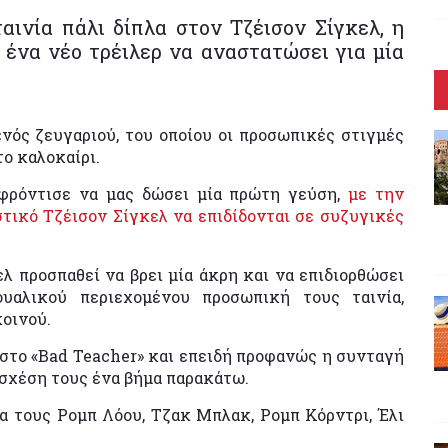
ινία πάλι δίπλα στον Τζέισον Σίγκελ, η
 ένα νέο τρέιλερ να αναστατώσει για μία
νός ζευγαριού, του οποίου οι προσωπικές στιγμές
το καλοκαίρι.
α φρόντισε να μας δώσει μία πρώτη γεύση,
με την
τικό Τζέισον Σίγκελ να επιδίδονται σε συζυγικές
λ προσπαθεί να βρει μία άκρη και να επιδιορθώσει
ουαλικού περιεχομένου προσωπική τους ταινία,
οινού.
 στο «Bad Teacher» και επειδή προφανώς η συνταγή
 σχέση τους ένα βήμα παρακάτω.
α τους Ρομπ Λόου, Τζακ Μπλακ, Ρομπ Κόρντρι, Έλι