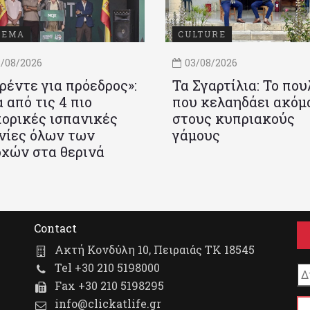
ΝΕΜΑ
CULTURE
/08/2026
03/08/2026
ρέντε για πρόεδρος»:
Τα Σγαρτίλια: Το που
 από τις 4 πιο
που κελαηδάει ακόμ
ορικές ισπανικές
στους κυπριακούς
νίες όλων των
γάμους
χών στα θερινά
Contact
Ακτή Κονδύλη 10, Πειραιάς ΤΚ 18545
Tel +30 210 5198000
Fax +30 210 5198295
info@clickatlife.gr