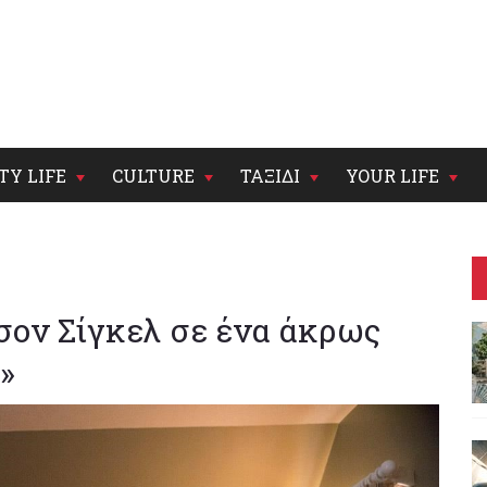
TY LIFE
CULTURE
ΤΑΞΙΔΙ
YOUR LIFE
σον Σίγκελ σε ένα άκρως
»