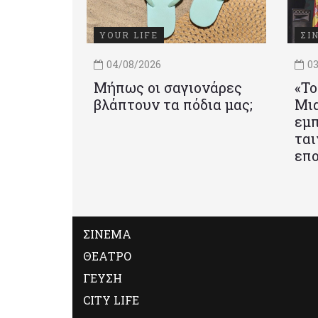
YOUR LIFE
ΣΙ
04/08/2026
03
Μήπως οι σαγιονάρες
«Το
βλάπτουν τα πόδια μας;
Mια
εμπ
ται
επο
ΣΙΝΕΜΑ
ΘΕΑΤΡΟ
ΓΕΥΣΗ
CITY LIFE