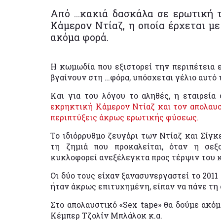
Από …κακιά δασκάλα σε ερωτική τα
Κάμερον Ντίαζ, η οποία έρχεται με
ακόμα φορά.
Η κωμωδία που εξιστορεί την περιπέτεια ε
βγαίνουν στη …φόρα, υπόσχεται γέλιο αυτό 
Και για του λόγου το αληθές, η εταιρεί
εκρηκτική Κάμερον Ντίαζ και τον απολαυσ
περιπτύξεις άκρως ερωτικής φύσεως.
Το ιδιόρρυθμο ζευγάρι των Ντίαζ και Σίγκε
τη ζημιά που προκαλείται, όταν η σεξ
κυκλοφορεί ανεξέλεγκτα προς τέρψιν του κ
Οι δύο τους είχαν ξανασυνεργαστεί το 2011
ήταν άκρως επιτυχημένη, είπαν να πάνε τη
Στο απολαυστικό «Sex tape» θα δούμε ακόμ
Κέμπερ Τζολίν Μπλάλοκ κ.α.