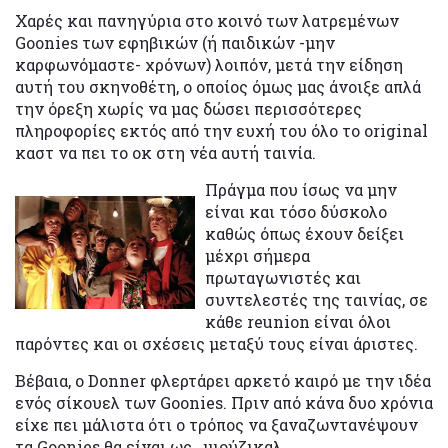
Χαρές και πανηγύρια στο κοινό των λατρεμένων
Goonies των εφηβικών (ή παιδικών -μην
καρφωνόμαστε- χρόνων) λοιπόν, μετά την είδηση
αυτή του σκηνοθέτη, ο οποίος όμως μας άνοιξε απλά
την όρεξη χωρίς να μας δώσει περισσότερες
πληροφορίες εκτός από την ευχή του όλο το original
καστ να πει το οκ στη νέα αυτή ταινία.
Πράγμα που ίσως να μην
είναι και τόσο δύσκολο
καθώς όπως έχουν δείξει
μέχρι σήμερα
πρωταγωνιστές και
συντελεστές της ταινίας, σε
κάθε reunion είναι όλοι
παρόντες και οι σχέσεις μεταξύ τους είναι άριστες.
Βέβαια, ο Donner φλερτάρει αρκετό καιρό με την ιδέα
ενός σίκουελ των Goonies. Πριν από κάνα δυο χρόνια
είχε πει μάλιστα ότι ο τρόπος να ξαναζωντανέψουν
τα Goonies θα είναι ως…μιούζικαλ.