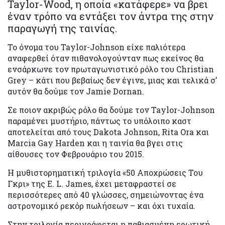
Taylor-Wood, η οποία «κατάφερε» να βρει
έναν τρόπο να εντάξει τον άντρα της στην
παραγωγή της ταινίας.
Το όνομα του Taylor-Johnson είχε παλιότερα
αναφερθεί όταν πιθανολογούνταν πως εκείνος θα
ενσάρκωνε τον πρωταγωνιστικό ρόλο του Christian
Grey – κάτι που βεβαίως δεν έγινε, μιας και τελικά σ’
αυτόν θα δούμε τον Jamie Dornan.
Σε ποιον ακριβώς ρόλο θα δούμε τον Taylor-Johnson
παραμένει μυστήριο, πάντως το υπόλοιπο καστ
αποτελείται από τους Dakota Johnson, Rita Ora και
Marcia Gay Harden και η ταινία θα βγει στις
αίθουσες τον Φεβρουάριο του 2015.
Η μυθιστορηματική τριλογία «50 Αποχρώσεις Του
Γκρι» της E. L. James, έχει μεταφραστεί σε
περισσότερες από 40 γλώσσες, σημειώνοντας ένα
αστρονομικό ρεκόρ πωλήσεων – και όχι τυχαία.
Στην τριλογία περιγράφεται η παθιασμένη ερωτική