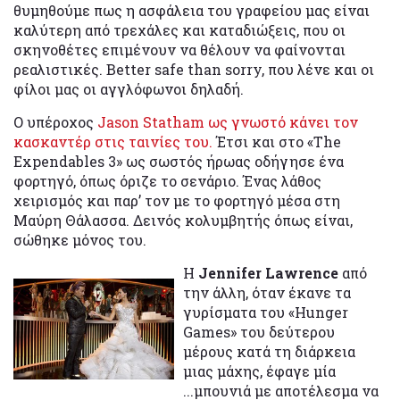
θυμηθούμε πως η ασφάλεια του γραφείου μας είναι
καλύτερη από τρεχάλες και καταδιώξεις, που οι
σκηνοθέτες επιμένουν να θέλουν να φαίνονται
ρεαλιστικές. Better safe than sorry, που λένε και οι
φίλοι μας οι αγγλόφωνοι δηλαδή.
Ο υπέροχος
Jason Statham ως γνωστό κάνει τον
κασκαντέρ στις ταινίες του.
Έτσι και στο «The
Expendables 3» ως σωστός ήρωας οδήγησε ένα
φορτηγό, όπως όριζε το σενάριο. Ένας λάθος
χειρισμός και παρ’ τον με το φορτηγό μέσα στη
Μαύρη Θάλασσα. Δεινός κολυμβητής όπως είναι,
σώθηκε μόνος του.
Η
Jennifer Lawrence
από
την άλλη, όταν έκανε τα
γυρίσματα του «Hunger
Games» του δεύτερου
μέρους κατά τη διάρκεια
μιας μάχης, έφαγε μία
...μπουνιά με αποτέλεσμα να