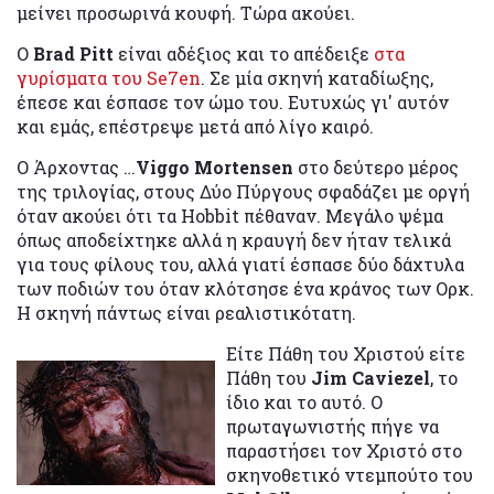
μείνει προσωρινά κουφή. Τώρα ακούει.
O
Brad Pitt
είναι αδέξιος και το απέδειξε
στα
γυρίσματα του Se7en
. Σε μία σκηνή καταδίωξης,
έπεσε και έσπασε τον ώμο του. Ευτυχώς γι' αυτόν
και εμάς, επέστρεψε μετά από λίγο καιρό.
Ο Άρχοντας …
Viggo Mortensen
στο δεύτερο μέρος
της τριλογίας, στους Δύο Πύργους σφαδάζει με οργή
όταν ακούει ότι τα Hobbit πέθαναν. Μεγάλο ψέμα
όπως αποδείχτηκε αλλά η κραυγή δεν ήταν τελικά
για τους φίλους του, αλλά γιατί έσπασε δύο δάχτυλα
των ποδιών του όταν κλότσησε ένα κράνος των Ορκ.
Η σκηνή πάντως είναι ρεαλιστικότατη.
Είτε Πάθη του Χριστού είτε
Πάθη του
Jim Caviezel
, το
ίδιο και το αυτό. Ο
πρωταγωνιστής πήγε να
παραστήσει τον Χριστό στο
σκηνοθετικό ντεμπούτο του