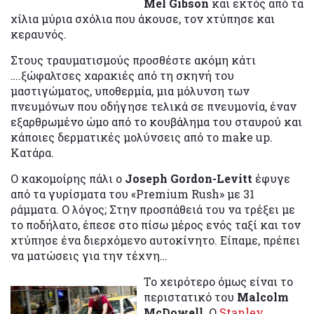
Mel Gibson
και εκτός από τα
χίλια μύρια σχόλια που άκουσε, τον χτύπησε και
κεραυνός.
Στους τραυματισμούς προσθέστε ακόμη κάτι
….ξώφαλτσες χαρακιές από τη σκηνή του
μαστιγώματος, υποθερμία, μια μόλυνση των
πνευμόνων που οδήγησε τελικά σε πνευμονία, έναν
εξαρθρωμένο ώμο από το κουβάλημα του σταυρού και
κάποιες δερματικές μολύνσεις από το make up.
Κατάρα.
Ο κακομοίρης πάλι ο
Joseph Gordon-Levitt
έφυγε
από τα γυρίσματα του «Premium Rush» με 31
ράμματα. Ο λόγος; Στην προσπάθειά του να τρέξει με
το ποδήλατο, έπεσε στο πίσω μέρος ενός ταξί και τον
χτύπησε ένα διερχόμενο αυτοκίνητο. Είπαμε, πρέπει
να ματώσεις για την τέχνη…
Το χειρότερο όμως είναι το
περιστατικό του
Malcolm
McDowell
. Ο
Stanley