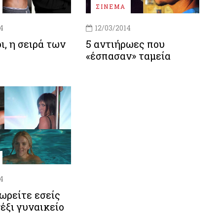
ΣΙΝΕΜΑ
4
12/03/2014
ι, η σειρά των
5 αντιήρωες που
«έσπασαν» ταμεία
4
ωρείτε εσείς
σέξι γυναικείο