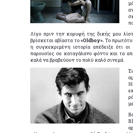
μ
α
σ
π
Λίγο πριν την κορυφή της δικής μου λίστα
βρίσκεται αβίαστα το
«Oldboy».
Το πρωτότυπ
η συγκεκριμένη ιστορία απέδειξε ότι οι
παρουσίες σε καταγάλανο φόντο και τα α
καλά να βραβεύουν το πολύ καλό σινεμά.
Έ
α
H
ε
ρ
μ
Β
B
α