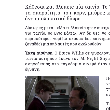
Κάθεσαι και βλέπεις μία ταινία. Το 
τα απαραίτητα ποπ κορν, μπύρες κ.
ένα απολαυστικό δίωρο.
Δύο ώρες μετά... «Μα τι βλακεία ήταν αυτή;»
για ταινία, θα βγω βόλτα». Αν δε θες να 
περισσότεροi νομίζω έχουμε δει «κινημα
ξαναδές) μία από αυτές που ακολουθούν.
Έκτη αίσθηση.
Ο Βruce Willis σε ψυχολογικ
ταινία αυτή που έκανε τον M. Night Shy
σκηνοθεσίας στο παγκόσμιο σινεμά ήταν ι
έξυπνη.
Π
ν
τ
α
Τ
C