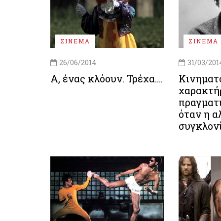
ΣΙΝΕΜΑ
ΣΙΝΕΜΑ
26/06/2014
31/03/201
Α, ένας κλόουν. Τρέχα….
Κινηματ
χαρακτή
πραγματ
όταν η α
συγκλονί