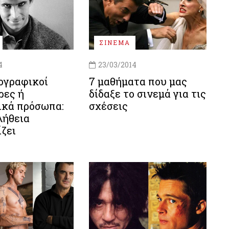
ΣΙΝΕΜΑ
4
23/03/2014
ογραφικοί
7 μαθήματα που μας
ρες ή
δίδαξε το σινεμά για τις
ικά πρόσωπα:
σχέσεις
λήθεια
ζει