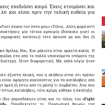
‘χεις σχεδιάσει καιρό. Έχεις ετοιμάσει και
λπ και είσαι πριν την τελική ευθεία για
 «Γιατί έχασα τον ύπνο μου;» «Τέλος. ;Aλλη φορά αντί
αποκτήσεις μία τέτοια εμπειρία (δύσκολο γιατί οι
τογραφικές πατάτες») τότε άκουσέ με και δες (ή
ό θρίλερ; Ναι,. Και μάλιστα είναι αρκετά καλός. Η
amalan ένα από τα πολλά υποσχόμενα ονόματα της
διαίτερη. Ήταν διαφορετική. Με απλά λόγια ήταν
ολύ έξυπνη πλοκή, που η αλήθεια είναι ότι πρέπει
α είσαι αφόρητα καχύποπτος για να κατάλαβεις από
ην αρχή (ή έστω από τη μέση) τι συμβαίνει. Άσε που
ν όντως καταλάβεις, τότε κρίμα, χάθηκε η έκπληξη.
ο ίδιο απροσδόκητο είναι και το τέλος του
«Fight
lub»
. Παραδεχτείτε το. Προσωπικά θεωρώ την