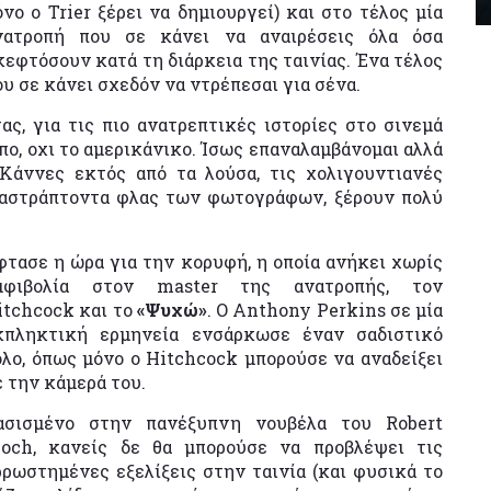
όνο ο Trier ξέρει να δημιουργεί) και στο τέλος μία
νατροπή που σε κάνει να αναιρέσεις όλα όσα
κεφτόσουν κατά τη διάρκεια της ταινίας. Ένα τέλος
ου σε κάνει σχεδόν να ντρέπεσαι για σένα.
ς, για τις πιο ανατρεπτικές ιστορίες στο σινεμά
ο, οχι το αμερικάνικο. Ίσως επαναλαμβάνομαι αλλά
 Κάννες εκτός από τα λούσα, τις χολιγουντιανές
παστράπτοντα φλας των φωτογράφων, ξέρουν πολύ
φτασε η ώρα για την κορυφή, η οποία ανήκει χωρίς
μφιβολία στον master της ανατροπής, τον
itchcock και το
«Ψυχώ»
. Ο Anthony Perkins σε μία
κπληκτική ερμηνεία ενσάρκωσε έναν σαδιστικό
όλο, όπως μόνο ο Hitchcock μπορούσε να αναδείξει
ε την κάμερά του.
ασισμένο στην πανέξυπνη νουβέλα του Robert
loch, κανείς δε θα μπορούσε να προβλέψει τις
ρρωστημένες εξελίξεις στην ταινία (και φυσικά το