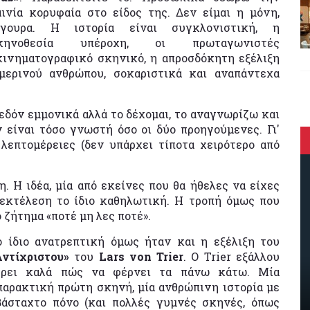
αινία κορυφαία στο είδος της. Δεν είμαι η μόνη,
ίγουρα. Η ιστορία είναι συγκλονιστική, η
κηνοθεσία υπέροχη, οι πρωταγωνιστές
κινηματογραφικό σκηνικό, η απροσδόκητη εξέλιξη
μερινού ανθρώπου, σοκαριστικά και αναπάντεχα
δόν εμμονικά αλλά το δέχομαι, το αναγνωρίζω και
 είναι τόσο γνωστή όσο οι δύο προηγούμενες. Γι'
λεπτομέρειες (δεν υπάρχει τίποτα χειρότερο από
.
. Η ιδέα, μία από εκείνες που θα ήθελες να είχες
 εκτέλεση το ίδιο καθηλωτική. Η τροπή όμως που
ο ζήτημα «ποτέ μη λες ποτέ».
ο ίδιο ανατρεπτική όμως ήταν και η εξέλιξη του
Αντίχριστου»
του
Lars von Trier
. Ο Trier εξάλλου
έρει καλά πώς να φέρνει τα πάνω κάτω. Μία
παρακτική πρώτη σκηνή, μία ανθρώπινη ιστορία με
βάσταχτο πόνο (και πολλές γυμνές σκηνές, όπως