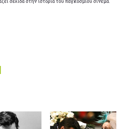
άζει σελίδα στην ιστορία του παγκόσμιου σινεμά.