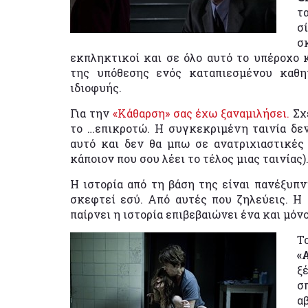
τ
σ
σ
εκπληκτικοί και σε όλο αυτό το υπέροχο 
της υπόθεσης ενός καταπιεσμένου καθη
ιδιοφυής.
Για την
«Κάθαρση» σας έχω ξαναμιλήσει.
Σχε
το …επικροτώ. Η συγκεκριμένη ταινία δεν
αυτό και δεν θα μπω σε ανατριχιαστικές 
κάποιον που σου λέει το τέλος μιας ταινίας)
Η ιστορία από τη βάση της είναι πανέξυπνη
σκεφτεί εσύ. Από αυτές που ζηλεύεις. Η
παίρνει η ιστορία επιβεβαιώνει ένα και μόν
Τ
«
ξ
σ
α