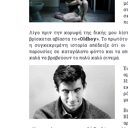
μ
α
σ
π
Λίγο πριν την κορυφή της δικής μου λίστα
βρίσκεται αβίαστα το
«Oldboy».
Το πρωτότυπ
η συγκεκριμένη ιστορία απέδειξε ότι οι
παρουσίες σε καταγάλανο φόντο και τα α
καλά να βραβεύουν το πολύ καλό σινεμά.
Έ
α
H
ε
ρ
μ
Β
B
α