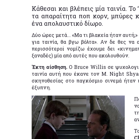
Κάθεσαι και βλέπεις μία ταινία. Το 
τα απαραίτητα ποπ κορν, μπύρες κ.
ένα απολαυστικό δίωρο.
Δύο ώρες μετά... «Μα τι βλακεία ήταν αυτή;»
για ταινία, θα βγω βόλτα». Αν δε θες να 
περισσότεροi νομίζω έχουμε δει «κινημα
ξαναδές) μία από αυτές που ακολουθούν.
Έκτη αίσθηση.
Ο Βruce Willis σε ψυχολογικ
ταινία αυτή που έκανε τον M. Night Shy
σκηνοθεσίας στο παγκόσμιο σινεμά ήταν ι
έξυπνη.
Π
ν
τ
α
Τ
C