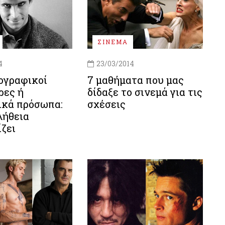
ΣΙΝΕΜΑ
4
23/03/2014
ογραφικοί
7 μαθήματα που μας
ρες ή
δίδαξε το σινεμά για τις
ικά πρόσωπα:
σχέσεις
λήθεια
ζει