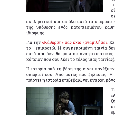
τ
σ
σ
εκπληκτικοί και σε όλο αυτό το υπέροχο 
της υπόθεσης ενός καταπιεσμένου καθη
ιδιοφυής.
Για την
«Κάθαρση» σας έχω ξαναμιλήσει.
Σχε
το …επικροτώ. Η συγκεκριμένη ταινία δεν
αυτό και δεν θα μπω σε ανατριχιαστικές 
κάποιον που σου λέει το τέλος μιας ταινίας)
Η ιστορία από τη βάση της είναι πανέξυπνη
σκεφτεί εσύ. Από αυτές που ζηλεύεις. Η
παίρνει η ιστορία επιβεβαιώνει ένα και μόν
Τ
«
ξ
σ
α