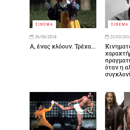
ΣΙΝΕΜΑ
ΣΙΝΕΜΑ
26/06/2014
31/03/201
Α, ένας κλόουν. Τρέχα….
Κινηματ
χαρακτή
πραγματ
όταν η α
συγκλονί