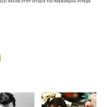
άζει σελίδα στην ιστορία του παγκόσμιου σινεμά.