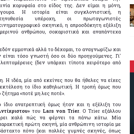
αινία κορυφαία στο είδος της. Δεν είμαι η μόνη,
ίγουρα. Η ιστορία είναι συγκλονιστική, η
κηνοθεσία υπέροχη, οι πρωταγωνιστές
κινηματογραφικό σκηνικό, η απροσδόκητη εξέλιξη
μερινού ανθρώπου, σοκαριστικά και αναπάντεχα
δόν εμμονικά αλλά το δέχομαι, το αναγνωρίζω και
 είναι τόσο γνωστή όσο οι δύο προηγούμενες. Γι'
λεπτομέρειες (δεν υπάρχει τίποτα χειρότερο από
.
. Η ιδέα, μία από εκείνες που θα ήθελες να είχες
 εκτέλεση το ίδιο καθηλωτική. Η τροπή όμως που
ο ζήτημα «ποτέ μη λες ποτέ».
ο ίδιο ανατρεπτική όμως ήταν και η εξέλιξη του
Αντίχριστου»
του
Lars von Trier
. Ο Trier εξάλλου
έρει καλά πώς να φέρνει τα πάνω κάτω. Μία
παρακτική πρώτη σκηνή, μία ανθρώπινη ιστορία με
βάσταχτο πόνο (και πολλές γυμνές σκηνές, όπως