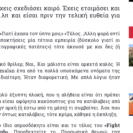
‘χεις σχεδιάσει καιρό. Έχεις ετοιμάσει και
λπ και είσαι πριν την τελική ευθεία για
 «Γιατί έχασα τον ύπνο μου;» «Τέλος. ;Aλλη φορά αντί
αποκτήσεις μία τέτοια εμπειρία (δύσκολο γιατί οι
τογραφικές πατάτες») τότε άκουσέ με και δες (ή
ό θρίλερ; Ναι,. Και μάλιστα είναι αρκετά καλός. Η
amalan ένα από τα πολλά υποσχόμενα ονόματα της
διαίτερη. Ήταν διαφορετική. Με απλά λόγια ήταν
ολύ έξυπνη πλοκή, που η αλήθεια είναι ότι πρέπει
α είσαι αφόρητα καχύποπτος για να κατάλαβεις από
ην αρχή (ή έστω από τη μέση) τι συμβαίνει. Άσε που
ν όντως καταλάβεις, τότε κρίμα, χάθηκε η έκπληξη.
ο ίδιο απροσδόκητο είναι και το τέλος του
«Fight
lub»
. Παραδεχτείτε το. Προσωπικά θεωρώ την