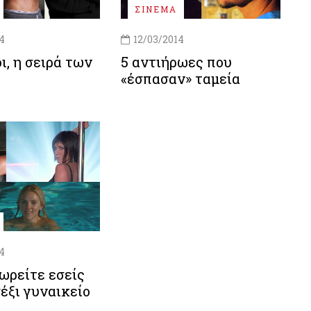
ΣΙΝΕΜΑ
4
12/03/2014
ι, η σειρά των
5 αντιήρωες που
«έσπασαν» ταμεία
4
ωρείτε εσείς
σέξι γυναικείο