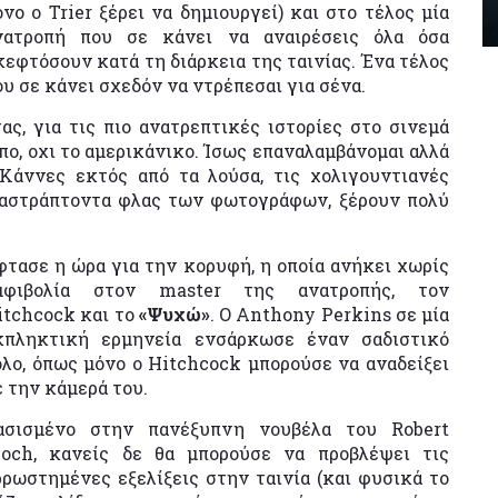
όνο ο Trier ξέρει να δημιουργεί) και στο τέλος μία
νατροπή που σε κάνει να αναιρέσεις όλα όσα
κεφτόσουν κατά τη διάρκεια της ταινίας. Ένα τέλος
ου σε κάνει σχεδόν να ντρέπεσαι για σένα.
ς, για τις πιο ανατρεπτικές ιστορίες στο σινεμά
ο, οχι το αμερικάνικο. Ίσως επαναλαμβάνομαι αλλά
 Κάννες εκτός από τα λούσα, τις χολιγουντιανές
παστράπτοντα φλας των φωτογράφων, ξέρουν πολύ
φτασε η ώρα για την κορυφή, η οποία ανήκει χωρίς
μφιβολία στον master της ανατροπής, τον
itchcock και το
«Ψυχώ»
. Ο Anthony Perkins σε μία
κπληκτική ερμηνεία ενσάρκωσε έναν σαδιστικό
όλο, όπως μόνο ο Hitchcock μπορούσε να αναδείξει
ε την κάμερά του.
ασισμένο στην πανέξυπνη νουβέλα του Robert
loch, κανείς δε θα μπορούσε να προβλέψει τις
ρρωστημένες εξελίξεις στην ταινία (και φυσικά το