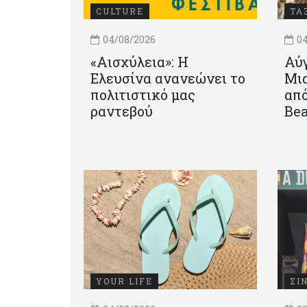
CULTURE
ΤΑ
04/08/2026
04
«Αισχύλεια»: Η
Αύγ
Ελευσίνα ανανεώνει το
Μια
πολιτιστικό μας
από
ραντεβού
Be
YOUR LIFE
ΣΙ