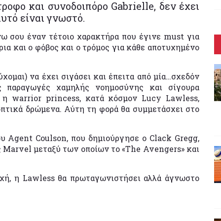
ροφο και συνοδοιπόρο Gabrielle, δεν έχει
υτό είναι γνωστό.
νω σου έναν τέτοιο χαρακτήρα που έγινε must για
ρια και ο φόβος και ο τρόμος για κάθε αποτυχημένο
εύχομαι) να έχει σιγάσει και έπειτα από μία…σχεδόν
ές παραγωγές χαμηλής νοημοσύνης και σίγουρα
 η warrior princess, κατά κόσμον Lucy Lawless,
οπτικά δρώμενα. Αύτη τη φορά θα συμμετάσχει στο
υ Agent Coulson, που δημιούργησε ο Clack Gregg,
 Μarvel μεταξύ των οποίων το «The Avengers» και
ποχή, η Lawless θα πρωταγωνιστήσει αλλά άγνωστο