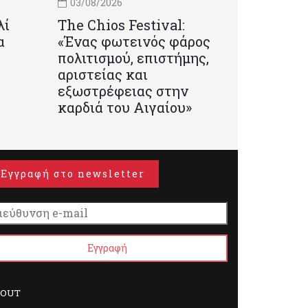
03/08/2026
λί
Τhe Chios Festival:
α
«Ένας φωτεινός φάρος
πολιτισμού, επιστήμης,
αριστείας και
εξωστρέφειας στην
καρδιά του Αιγαίου»
Εγγραφή στο newsletter
BOUT