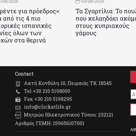
/08/2026
03/08/2026
ρέντε για πρόεδρος»:
Τα Σγαρτίλια: Το που
 από τις 4 πιο
που κελαηδάει ακόμ
ορικές ισπανικές
στους κυπριακούς
νίες όλων των
γάμους
χών στα θερινά
Contact
Ακτή Κονδύλη 10, Πειραιάς ΤΚ 18545
Tel +30 210 5198000
Fax +30 210 5198295
info@clickatlife.gr
Μητρώο Ηλεκτρονικού Τύπου: 232121
Αριθμός ΓΕΜΗ: 159656107001
A