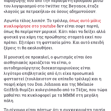
παραγωγής που από την περασμένη εβδομάδα μέσω
του λογαριασμού στο twitter της Beyonce, έταζε
«λαγούς με πετραχήλια» σε όσους αδημονούσαν.
Αγωνία τέλος λοιπόν. Το τρέιλερ,
όπως αυτό μόλις
κυκλοφόρησε στο youtube
δεν είναι σοφτ πορνό,
όπως θα περίμεναν μερικοί. Κάτι πάει να δείξει αλλά
φυσικά για χάρη της προώθησης σταματά εκεί που
πρέπει. Εξιτάρει τη φαντασία μόνο. Και αυτό επειδή
ξέρεις τι θα ακολουθήσει.
Η μουσική σε προκαλεί, ο φωτισμός είναι όσο
αισθησιακός χρειάζεται να είναι, ο
αυτοδημιούργητος δισεκατομυριούχος είναι
λιγότερο επιβλητικός από ό,τι είχα προσωπικά
φανταστεί (τουλάχιστον σε επίπεδο τρέιλερ) και η
νεαρή κόρη του Don Johnson και της Melanie
Griffith θυμίζει κολεγιόπαιδο από το Τέξας, που τώρα
μαθαίνει να κυκλοφορεί με τα ΜΜΜ στη μεγάλη
πόλη.
Το σίγουρο είναι πάντως ότι η συγκεκριμένη ταινία