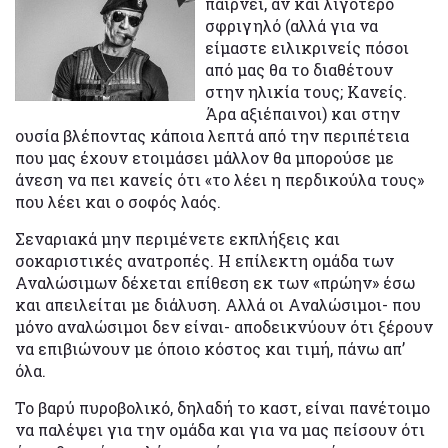
παίρνει, αν και λιγότερο
σφριγηλό (αλλά για να
είμαστε ειλικρινείς πόσοι
από μας θα το διαθέτουν
στην ηλικία τους; Κανείς.
Άρα αξιέπαινοι) και στην
ουσία βλέποντας κάποια λεπτά από την περιπέτεια
που μας έχουν ετοιμάσει μάλλον θα μπορούσε με
άνεση να πει κανείς ότι «το λέει η περδικούλα τους»
που λέει και ο σοφός λαός.
Σεναριακά μην περιμένετε εκπλήξεις και
σοκαριστικές ανατροπές. Η επίλεκτη ομάδα των
Αναλώσιμων δέχεται επίθεση εκ των «πρώην» έσω
και απειλείται με διάλυση. Αλλά οι Αναλώσιμοι- που
μόνο αναλώσιμοι δεν είναι- αποδεικνύουν ότι ξέρουν
να επιβιώνουν με όποιο κόστος και τιμή, πάνω απ’
όλα.
Το βαρύ πυροβολικό, δηλαδή το καστ, είναι πανέτοιμο
να παλέψει για την ομάδα και για να μας πείσουν ότι