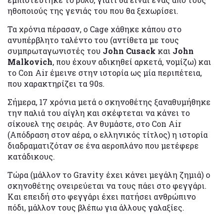
ηθοποιούς της γενιάς του που θα ξεχωρίσει.
Τα χρόνια πέρασαν, ο Cage χάθηκε κάπου στο
ανυπέρβλητο ταλέντο του (αντίθετα με τους
συμπρωταγωνιστές του
John Cusack
και
John
Malkovich
, που έχουν αδικηθεί αρκετά, νομίζω) και
το Con Air έμεινε στην ιστορία ως μία περιπέτεια,
που χαρακτηρίζει τα 90s.
Σήμερα, 17 χρόνια μετά ο σκηνοθέτης ξαναθυμήθηκε
την παλιά του αίγλη και σκέφτεται να κάνει το
σίκουελ της σειράς. Αν θυμάστε, στο Con Air
(Απόδραση στον αέρα, ο ελληνικός τίτλος) η ιστορία
διαδραματιζόταν σε ένα αεροπλάνο που μετέφερε
κατάδικους.
Τώρα (μάλλον το Gravity έχει κάνει μεγάλη ζημιά) ο
σκηνοθέτης ονειρεύεται να τους πάει στο φεγγάρι.
Και επειδή στο φεγγάρι έχει πατήσει ανθρώπινο
πόδι, μάλλον τους βλέπω για άλλους γαλαξίες.