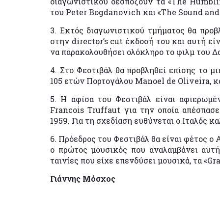
διαγωνιστικού δεσπόζουν τα «The Humbli
του Peter Bogdanovich και «The Sound and
3. Εκτός διαγωνιστικού τμήματος θα προβ
στην director’s cut έκδοσή του και αυτή εί
να παρακολουθήσει ολόκληρο το φιλμ του Δ
4. Στο Φεστιβάλ θα προβληθεί επίσης το μ
105 ετών Πορτογάλου Manoel de Oliveira, κ
5. Η αφίσα του Φεστιβάλ είναι αφιερωμέ
Francois Truffaut για την οποία απέσπασ
1959. Για τη σχεδίαση ευθύνεται ο Ιταλός 
6. Πρόεδρος του Φεστιβάλ θα είναι φέτος ο 
ο πρώτος μουσικός που αναλαμβάνει αυτή
ταινίες που είχε επενδύσει μουσικά, τα «Gr
Γιάννης Μόσχος