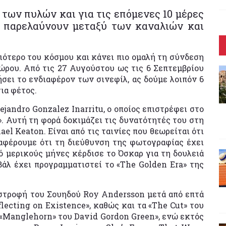
 των πυλών και για τις επόμενες 10 μέρες
α παρελαύνουν μεταξύ των καναλιών και
ιότερο του κόσμου και κάνει πιο ομαλή τη σύνδεση
ώρου. Από τις 27 Αυγούστου ως τις 6 Σεπτεμβρίου
ει το ενδιαφέρον των σινεφίλ, ας δούμε λοιπόν 6
ια φέτος.
lejandro Gonzalez Inarritu, ο οποίος επιστρέφει στο
α». Αυτή τη φορά δοκιμάζει τις δυνατότητές του στη
 Keaton. Είναι από τις ταινίες που θεωρείται ότι
ναφέρουμε ότι τη διεύθυνση της φωτογραφίας έχει
 μερικούς μήνες κέρδισε το Όσκαρ για τη δουλειά
βάλ έχει προγραμματιστεί το «The Golden Era» της
ιστροφή του Σουηδού Roy Andersson μετά από επτά
flecting on Existence», καθώς και τα «The Cut» του
αι «Manglehorn» του David Gordon Green», ενώ εκτός