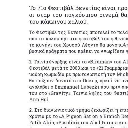
Το 71ο Φεστιβάλ Βενετίας είναι προ
οι σταρ του παγκόσμιου σινεμά θ
του κόκκινου χαλιού.
Το Φεστιβάλ της Βενετίας αποτελεί το παλα
από το καλοκαίρι στα φεστιβάλ του φθινοπ
το κυνήγι του Χρυσού Λέοντα θα μονοπωλήσ
βασικά πράγματα που πρέπει να γνωρίζετε γ
1. Ταινία έναρξης είναι το «Birdman» του A
Φεστιβάλ μετά το 2003 και το «21 Γραμμάρι
μαύρη κωμωδία με πρωταγωνιστή τον Michael
θα παίξουν δυνατά στα Όσκαρ, αρκεί να α
αναλάβει ο Emmanuel Lubezki που πριν από
του στο «Gravity». Ταινία λήξης του Φεστι
Ann Hui.
2. Στο διαγωνιστικό τμήμα ξεχωρίζει η επ
χρόνια με το «A Pigeon Sat on a Branch Re
Fatih Akin, «Pasolini» του Abel Ferrara κ