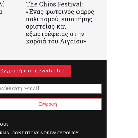
λί
Τhe Chios Festival:
α
«Ένας φωτεινός φάρος
πολιτισμού, επιστήμης,
αριστείας και
εξωστρέφειας στην
καρδιά του Αιγαίου»
Εγγραφή στο newsletter
BOUT
RMS - CONDITIONS & PRIVACY POLICY