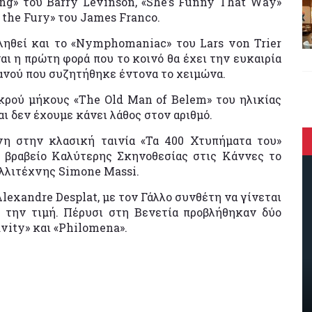
ng» του Barry Levinson, «She’s Funny That Way»
 the Fury» του James Franco.
ληθεί και το «Nymphomaniac» του Lars von Trier
ναι η πρώτη φορά που το κοινό θα έχει την ευκαιρία
ανού που συζητήθηκε έντονα το χειμώνα.
ικρού μήκους «The Old Man of Belem» του ηλικίας
αι δεν έχουμε κάνει λάθος στον αριθμό.
νη στην κλασική ταινία «Τα 400 Χτυπήματα του»
ε βραβείο Καλύτερης Σκηνοθεσίας στις Κάννες το
καλλιτέχνης Simone Massi.
Alexandre Desplat, με τον Γάλλο συνθέτη να γίνεται
 την τιμή. Πέρυσι στη Βενετία προβλήθηκαν δύο
avity» και «Philomena».