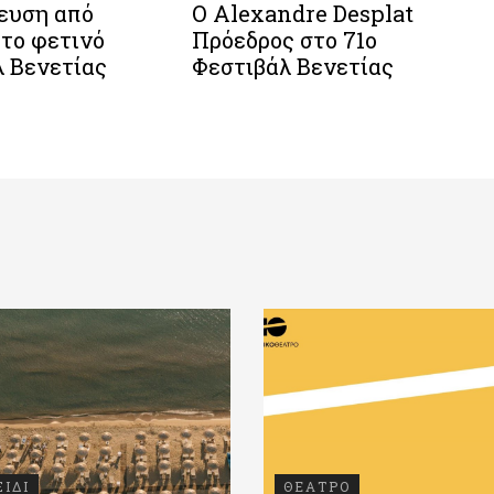
ευση από
O Alexandre Desplat
 το φετινό
Πρόεδρος στο 71o
λ Βενετίας
Φεστιβάλ Βενετίας
ΞΙΔΙ
ΘΕΑΤΡΟ