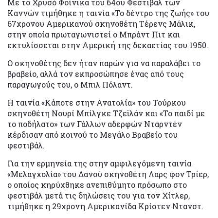
Με το Χρυσό Φοίνικα του 64ου Φεστιβάλ των
Καννών τιμήθηκε η ταινία «Το δέντρο της ζωής» του
67χρονου Αμερικανού σκηνοθέτη Τέρενς Μάλικ,
στην οποία πρωταγωνιστεί ο Μπράντ Πιτ και
εκτυλίσσεται στην Αμερική της δεκαετίας του 1950.
Ο σκηνοθέτης δεν ήταν παρών για να παραλάβει το
βραβείο, αλλά τον εκπροσώπησε ένας από τους
παραγωγούς του, ο Μπιλ Πόλαντ.
Η ταινία «Κάποτε στην Ανατολία» του Τούρκου
σκηνοθέτη Νουρί Μπίλγκε Τζεϊλάν και «Το παιδί με
το ποδήλατο» των Γάλλων αδερφών Νταρντέν
κέρδισαν από κοινού το Μεγάλο Βραβείο του
φεστιβάλ.
Για την ερμηνεία της στην αμφιλεγόμενη ταινία
«Μελαγχολία» του Δανού σκηνοθέτη Λαρς φον Τρίερ,
ο οποίος κηρύχθηκε ανεπιθύμητο πρόσωπο στο
φεστιβάλ μετά τις δηλώσεις του για τον Χίτλερ,
τιμήθηκε η 29χρονη Αμερικανίδα Κρίστεν Ντανστ.