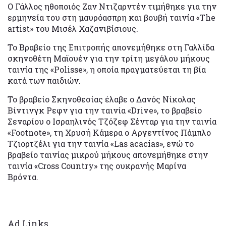
Ο Γάλλος ηθοποιός Ζαν Ντιζαρντέν τιμήθηκε για την
ερμηνεία του στη μαυρόασπρη και βουβή ταινία «The
artist» του Μισέλ Χαζανιβίσιους.
Το Βραβείο της Επιτροπής απονεμήθηκε στη Γαλλίδα
σκηνοθέτη Μαϊουέν για την τρίτη μεγάλου μήκους
ταινία της «Polisse», η οποία πραγματεύεται τη βία
κατά των παιδιών.
Το βραβείο Σκηνοθεσίας έλαβε ο Δανός Νίκολας
Βίντινγκ Ρεφν για την ταινία «Drive», το βραβείο
Σεναρίου ο Ισραηλινός Τζόζεφ Σένταρ για την ταινία
«Footnote», τη Χρυσή Κάμερα ο Αργεντίνος Πάμπλο
Τζιορτζέλι για την ταινία «Las acacias», ενώ το
βραβείο ταινίας μικρού μήκους απονεμήθηκε στην
ταινία «Cross Country» της ουκρανής Μαρίνα
Βρόντα.
Ad Links