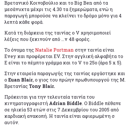
Βρετανικό Κοινοβούλιο και το Big Ben από τα
μεσάνυχτα μέχρι τις 4.30 τα ξημερώματα, ενώ η
παραγωγή μπορούσε να κλείνει το δρόμο μόνο για 4
λεπτά κάθε φορά.
Κατά τη διάρκεια της ταινίας ο V χρησιμοποιεί
λέξεις που ξεκινούν από …v 48 φορές.
Το όνομα της
Natalie Portman
στην ταινία είναι
Evey και προφέρεται EV. Στην αγγλική αλφαβήτα το
Ε είναι το πέμπτο γράμμα και το V το 25ο (άρα 5 x 5).
Στην εταιρεία παραγωγής της ταινίας εργάστηκε και
ο
Euan Blair
, ο γιος του πρώην πρωθυπουργού της Μ.
Βρετανίας
Tony Blair.
Πρόκειται για την τελευταία ταινία του
κινηματογραφιστή
Adrian Biddle
. Ο Biddle πέθανε
σε ηλικία 53 ετών στις 7 Δεκεμβρίου του 2005 από
καρδιακή ανακοπή. Η ταινία είναι αφιερωμένη σ
αυτόν.