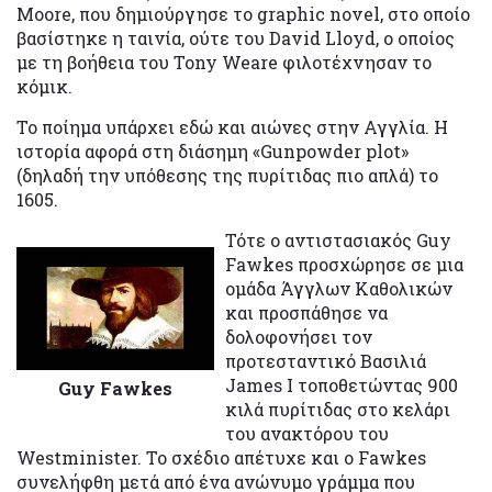
Moore, που δημιούργησε το graphic novel, στο οποίο
βασίστηκε η ταινία, ούτε του David Lloyd, ο οποίος
με τη βοήθεια του Tony Weare φιλοτέχνησαν το
κόμικ.
Το ποίημα υπάρχει εδώ και αιώνες στην Αγγλία. Η
ιστορία αφορά στη διάσημη «Gunpowder plot»
(δηλαδή την υπόθεσης της πυρίτιδας πιο απλά) το
1605.
Τότε ο αντιστασιακός Guy
Fawkes προσχώρησε σε μια
ομάδα Άγγλων Καθολικών
και προσπάθησε να
δολοφονήσει τον
προτεσταντικό Βασιλιά
James Ι τοποθετώντας 900
Guy Fawkes
κιλά πυρίτιδας στο κελάρι
του ανακτόρου του
Westminister. Το σχέδιο απέτυχε και ο Fawkes
συνελήφθη μετά από ένα ανώνυμο γράμμα που