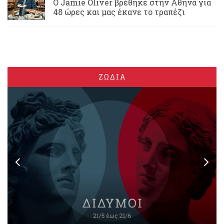
Ο Jamie Oliver βρέθηκε στην Αθήνα για
48 ώρες και μας έκανε το τραπέζι
ΖΩΔΙΑ