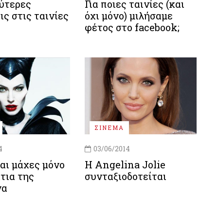
ύτερες
Για ποιες ταινίες (και
ις στις ταινίες
όχι μόνο) μιλήσαμε
φέτος στο facebook;
ΣΙΝΕΜΑ
4
03/06/2014
αι μάχες μόνο
Η Angelina Jolie
άτια της
συνταξιοδοτείται
να