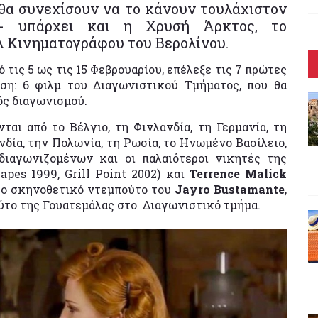
θα συνεχίσουν να το κάνουν τουλάχιστον
ς- υπάρχει και η Χρυσή Άρκτος, το
λ Κινηματογράφου του Βερολίνου.
ό τις 5 ως τις 15 Φεβρουαρίου, επέλεξε τις 7 πρώτες
ση: 6 φιλμ του Διαγωνιστικού Τμήματος, που θα
ός διαγωνισμού.
αι από το Βέλγιο, τη Φινλανδία, τη Γερμανία, τη
ανδία, την Πολωνία, τη Ρωσία, το Ηνωμένο Βασίλειο,
ιαγωνιζομένων και οι παλαιότεροι νικητές της
apes 1999, Grill Point 2002) και
Terrence Malick
 το σκηνοθετικό ντεμπούτο του
Jayro Bustamante
,
ύτο της Γουατεμάλας στο Διαγωνιστικό τμήμα.