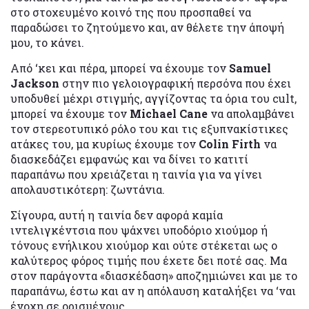
στο στοχευμένο κοινό της που προσπαθεί να
παραδώσει το ζητούμενο και, αν θέλετε την άποψή
μου, το κάνει.
Από ‘κει και πέρα, μπορεί να έχουμε τον
Samuel
Jackson
στην πιο γελοιογραφική περσόνα που έχει
υποδυθεί μέχρι στιγμής, αγγίζοντας τα όρια του cult,
μπορεί να έχουμε τον
Michael Cane
να απολαμβάνει
τον στερεοτυπικό ρόλο του και τις εξυπνακίστικες
ατάκες του, μα κυρίως έχουμε τον
Colin Firth
να
διασκεδάζει εμφανώς και να δίνει το κατιτί
παραπάνω που χρειάζεται η ταινία για να γίνει
απολαυστικότερη: ζωντάνια.
Σίγουρα, αυτή η ταινία δεν αφορά καμία
ιντελιγκέντσια που ψάχνει υποδόριο χιούμορ ή
τόνους ενήλικου χιούμορ και ούτε στέκεται ως ο
καλύτερος φόρος τιμής που έχετε δει ποτέ σας. Μα
στον παράγοντα «διασκέδαση» αποζημιώνει και με το
παραπάνω, έστω και αν η απόλαυση καταλήξει να ‘ναι
ένοχη σε ορισμένους.