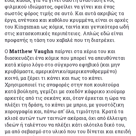
φιλμικού ιδιώματος, οφείλει να γίνει και ένας
σωστός φόρος τιμής σε αυτό. Και αυτά ακριβώς τα
έργα, ανένοχα και καθόλου κρυμμένα, είναι οι αρχές
του Kingsman ως κόμικ, ταινία και γενικότερα ωδή
στις κατασκοπικές περιπέτειες. Απλώς εδώ είναι
προφανής η τάση του χαβαλέ που τη διατρέχει.
Ο
Matthew Vaughn
παίρνει στα χέρια του και
διασκευάζει ένα κόμικ που μπορεί να απευθύνεται
κατά κύριο λόγο στο σύγχρονο εφηβικό (και μην
κρυβόμαστε, αμερικάνικο/αμερικανοθρεμμένο)
κοινό, μα ξέρει τι κάνει και πως το κάνει.
Χρησιμοποιεί τις αναφορές στην ποπ κουλτούρα
κατά βούληση, γεμίζει με σχεδόν κάφρικο χιούμορ
αρκετές από τις σεκάνς και, όταν έρχεται η ώρα να
πλέξει τη δράση, το κάνει με μπριο, με γουστόζικη
χορογραφία και, πάνω απ’ όλα, τιμιότητα. Κρατά τα
κλισέ αυτών των ταινιών ακέραια, όχι από έλλειψη
ιδεών ή ταλέντου να πλέξει κάτι ολότελα δικό του,
μα από σεβασμό στο υλικό που του δίνεται και επειδή