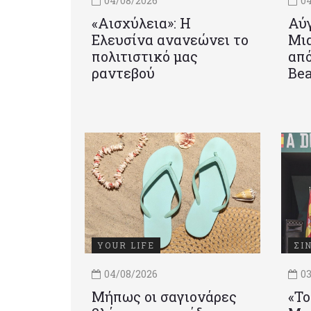
04/08/2026
04
«Αισχύλεια»: Η
Αύγ
Ελευσίνα ανανεώνει το
Μια
πολιτιστικό μας
από
ραντεβού
Be
YOUR LIFE
ΣΙ
04/08/2026
03
Μήπως οι σαγιονάρες
«Το