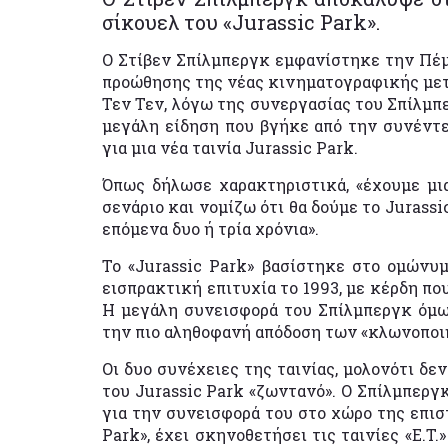
σίκουελ του «Jurassic Park».
Ο Στίβεν Σπίλμπεργκ εμφανίστηκε την Πέμ
προώθησης της νέας κινηματογραφικής μετα
Τεν Τεν, λόγω της συνεργασίας του Σπίλμπε
μεγάλη είδηση που βγήκε από την συνέντευ
για μια νέα ταινία Jurassic Park.
Όπως δήλωσε χαρακτηριστικά, «έχουμε μια
σενάριο και νομίζω ότι θα δούμε το Jurass
επόμενα δυο ή τρία χρόνια».
Το «Jurassic Park» βασίστηκε στο ομώνυμ
εισπρακτική επιτυχία το 1993, με κέρδη πο
Η μεγάλη συνεισφορά του Σπίλμπεργκ όμως
την πιο αληθοφανή απόδοση των «κλωνοπο
Οι δυο συνέχειες της ταινίας, μολονότι δε
του Jurassic Park «ζωντανό». Ο Σπίλμπεργκ
για την συνεισφορά του στο χώρο της επισ
Park», έχει σκηνοθετήσει τις ταινίες «E.T