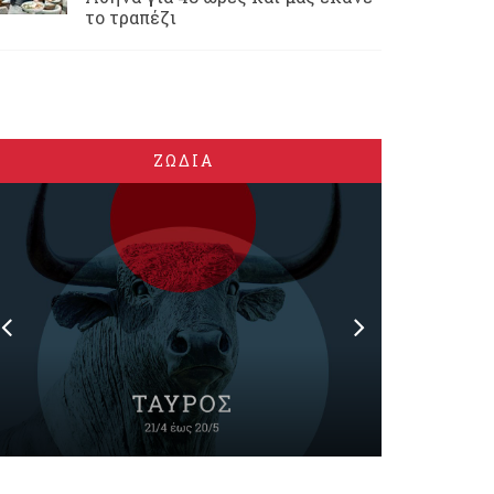
το τραπέζι
ΖΩΔΙΑ