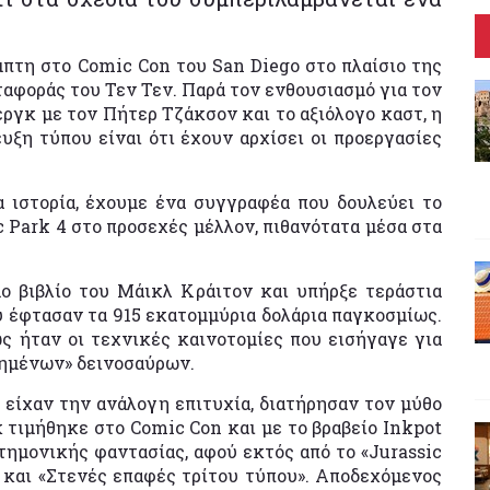
πτη στο Comic Con του San Diego στο πλαίσιο της
φοράς του Τεν Τεν. Παρά τον ενθουσιασμό για τον
ργκ με τον Πήτερ Τζάκσον και το αξιόλογο καστ, η
ξη τύπου είναι ότι έχουν αρχίσει οι προεργασίες
 ιστορία, έχουμε ένα συγγραφέα που δουλεύει το
ic Park 4 στο προσεχές μέλλον, πιθανότατα μέσα στα
ο βιβλίο του Μάικλ Κράιτον και υπήρξε τεράστια
υ έφτασαν τα 915 εκατομμύρια δολάρια παγκοσμίως.
 ήταν οι τεχνικές καινοτομίες που εισήγαγε για
ιημένων» δεινοσαύρων.
ν είχαν την ανάλογη επιτυχία, διατήρησαν τον μύθο
 τιμήθηκε στο Comic Con και με το βραβείο Inkpot
τημονικής φαντασίας, αφού εκτός από το «Jurassic
.» και «Στενές επαφές τρίτου τύπου». Αποδεχόμενος