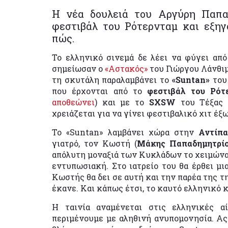
Η νέα δουλειά του Αργύρη Παπα
φεστιβάλ του Ρότερνταμ και εξηγ
πώς.
Το ελληνικό σινεμά δε λέει να φύγει απ
σημείωσαν ο
«Αστακός»
του Γιώργου Λάνθιμ
τη σκυτάλη παραλαμβάνει το
«Suntan»
το
που έρχονται από το
φεστιβάλ του Ρότ
αποθεώνει
) και με το
SXSW
του Τέξας ν
χρειάζεται για να γίνει φεστιβαλικό χιτ έξ
Το «Suntan» λαμβάνει χώρα στην
Αντίπ
γιατρό, τον Κωστή (
Μάκης Παπαδημητρί
απόλυτη μοναξιά των Κυκλάδων το χειμώνα, 
εντυπωσιακή. Στο ιατρείο του θα έρθει μι
Κωστής θα δει σε αυτή και την παρέα της τ
έκανε. Και κάπως έτσι, το καυτό ελληνικό κ
Η ταινία αναμένεται στις ελληνικές 
περιμένουμε με αληθινή ανυπομονησία. Ας