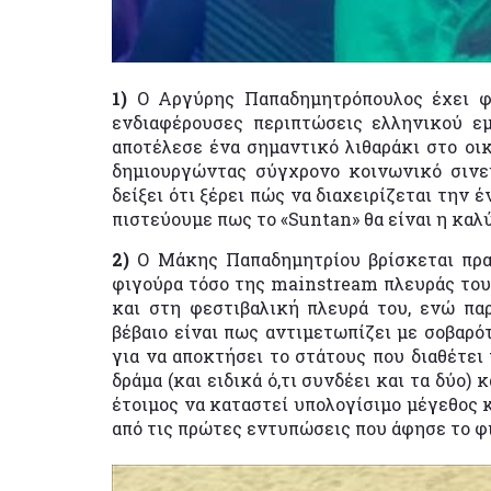
1)
Ο Αργύρης Παπαδημητρόπουλος έχει φρέ
ενδιαφέρουσες περιπτώσεις ελληνικού ε
αποτέλεσε ένα σημαντικό λιθαράκι στο ο
δημιουργώντας σύγχρονο κοινωνικό σινεμ
δείξει ότι ξέρει πώς να διαχειρίζεται την
πιστεύουμε πως το «Suntan» θα είναι η καλ
2)
Ο Μάκης Παπαδημητρίου βρίσκεται πρα
φιγούρα τόσο της mainstream πλευράς του 
και στη φεστιβαλική πλευρά του, ενώ παρ
βέβαιο είναι πως αντιμετωπίζει με σοβαρό
για να αποκτήσει το στάτους που διαθέτει
δράμα (και ειδικά ό,τι συνδέει και τα δύο)
έτοιμος να καταστεί υπολογίσιμο μέγεθος κ
από τις πρώτες εντυπώσεις που άφησε το φιλ