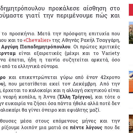
δημητρόπουλου προκάλεσε αίσθηση στο
ούμαστε γιατί την περιμένουμε πώς και
ό το προσκήνιο. Μετά την πρόσφατη επιτυχία που
ου και το
«Chevalier»
της Αθηνάς Ραχήλ Τσαγγάρη,
υ
Αργύρη Παπαδημητρόπουλου
. Οι πρώτες κριτικές
ερνταμ
είναι εξαιρετικές (μέχρι και το Variety
α έπεται, ήδη η ταινία συζητείται αρκετά, όσο
ω από τα ελληνικά σύνορα.
αρο
και επικεντρώνεται γύρω από έναν 42χρονο
ου
), που μετατίθεται εκεί τον Δεκέμβρη. Από την
έρχεται το καλοκαίρι και η αλλαγή σκηνικού είναι
α νεαρή κοπέλα, η Άννα (
Έλλη Τρίγγου
), και τότε ο
ην ευκαιρία να ζήσει όσα πάντα ήθελε αλλά ποτέ δεν
αλοκαίρι θα γίνει όνειρο και εφιάλτης μαζί.
αίθουσες μέσα στους επόμενους μήνες και την
 ρίξουμε λοιπόν μια ματιά σε
πέντε λόγους
που δε