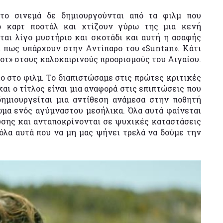
το σινεμά δε δημιουργούνται από τα φιλμ που
κό καρτ ποστάλ και χτίζουν γύρω της μια κενή
εται λίγο μυστήριο και σκοτάδι και αυτή η ασαφής
ι πως υπάρχουν στην Αντίπαρο του «Suntan». Κάτι
 «χοτ» στους καλοκαιρινούς προορισμούς του Αιγαίου.
ο στο φιλμ. Το διαπιστώσαμε στις πρώτες κριτικές
και ο τίτλος είναι μια αναφορά στις επιπτώσεις που
δημιουργείται μια αντίθεση ανάμεσα στην ποθητή
μα ενός αγύμναστου μεσήλικα. Όλα αυτά φαίνεται
υσης και ανταποκρίνονται σε ψυχικές καταστάσεις
όλα αυτά που να μη μας ψήνει τρελά να δούμε την