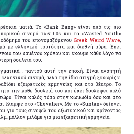
σκια ματιά. Το «Bank Bang» είναι από τις πιο
μπορικού σινεμά των 00s και το «Wasted Youth»
ικοδόμημα του επονομαζόμενου
Greek Weird Wave
,
ά με ελληνική ταυτότητα και διεθνή αύρα. Έχει
 έννοια του χαμένου χρόνου και έχουμε κάθε λόγο να
ύτερη δουλειά του.
γματικά… παντού αυτή την εποχή. Είναι αγαπητή
ελληνικού σινεμά, αλλά την ίδια στιγμή ξεχωρίζει
αδίδει εξαιρετικές ερμηνείες και στο θέατρο. Το
τητα την κάθε δουλειά του και έχει δουλέψει πολύ
 τώρα. Είναι καλός τόσο στην κωμωδία όσο και στο
 και έλαμψε στο «Chevalier». Με το «Suntan» δείχνει
αι για τους σινεφίλ του εξωτερικού και κρίνοντας
μ, μάλλον μιλάμε για μια εξαιρετική ερμηνεία.