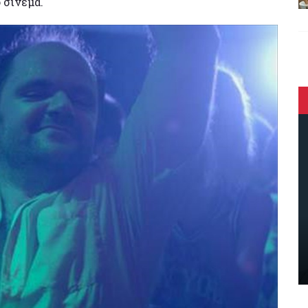
 σινεμά.