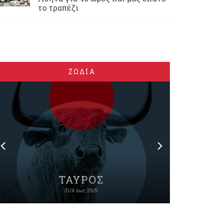
το τραπέζι
ΖΩΔΙΑ