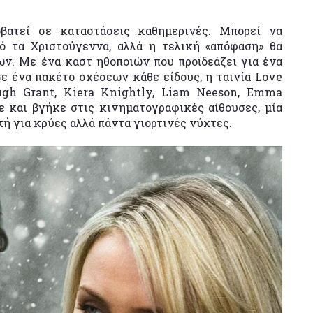
βατεί σε καταστάσεις καθημερινές. Μπορεί να
πό τα Χριστούγεννα, αλλά η τελική «απόφαση» θα
ν. Με ένα καστ ηθοποιών που προϊδεάζει για ένα
σε ένα πακέτο σχέσεων κάθε είδους, η ταινία Love
Hugh Grant, Kiera Knightly, Liam Neeson, Emma
 και βγήκε στις κινηματογραφικές αίθουσες, μία
κή για κρύες αλλά πάντα γιορτινές νύχτες.