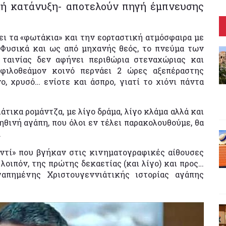
κή κατάνυξη- αποτελούν πηγή έμπνευσης
ι τα «φωτάκια» και την εορταστική ατμόσφαιρα με
 Φυσικά και ως από μηχανής θεός, το πνεύμα των
ταινίας δεν αφήνει περιθώρια στεναχώριας και
 φιλοθεάμον κοινό περνάει 2 ώρες αξεπέραστης
, χρυσό… ενίοτε και άσπρο, γιατί το χιόνι πάντα
άτικα ρομάντζα, με λίγο δράμα, λίγο κλάμα αλλά και
θινή αγάπη, που όλοι εν τέλει παρακολουθούμε, θα
.
εντί» που βγήκαν στις κινηματογραφικές αίθουσες
 λοιπόν, της πρώτης δεκαετίας (και λίγο) και προς…
απημένης Χριστουγεννιάτικής ιστορίας αγάπης