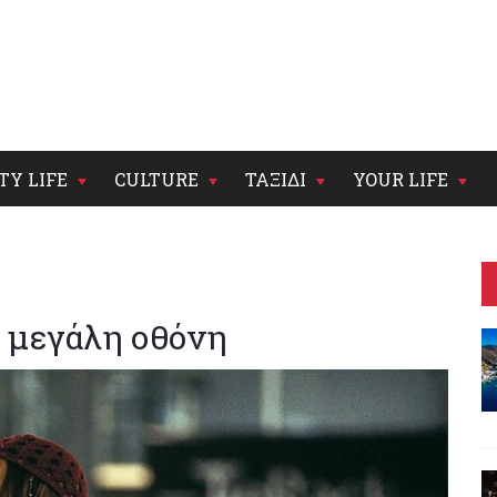
TY LIFE
CULTURE
ΤΑΞΙΔΙ
YOUR LIFE
η μεγάλη οθόνη