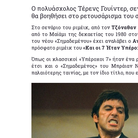
Ο πολυάσχολος Τέρενς Γουίντερ, σε
θα βοηθήσει στο ρετουσάρισμα του 
Στο σενάριο του ριμέικ, από τον
Τζόναθαν
από το Μαϊάμι της δεκαετίας του 1980 στ
του νέου «Σημαδεμένου» έχει αναλάβει ο
Α
πρόσφατο ριμέικ του
«Και οι 7 Ήταν Υπέρο
Όπως οι κλασσικοί «Υπέροχοι 7» ήταν ένα 
έτσι και ο «Σημαδεμένος» του Μπράιαν 
παλαιότερης ταινίας, με τον ίδιο τίτλο, που