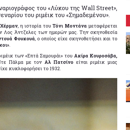
ναριογράφος του «Λύκου της Wall Street»,
σεναρίου του ριμέικ του «Σημαδεμένου».
 Χέρμαν
, η ιστορία του
Τόνι Μοντάνα
μεταφέρεται
ον Λος Άντζελες των ημερών μας. Την σκηνοθεσία
ντουά Φουκουά
, ο οποίος είχε σκηνοθετήσει και το
χοι»
.
ριμέικ των «Επτά Σαμουράι» του
Ακίρα Κουροσάβα,
Ντε Πάλμα με τον
Αλ Πατσίνο
είναι ριμέικ μιας
 είχε κυκλοφορήσει το 1932.