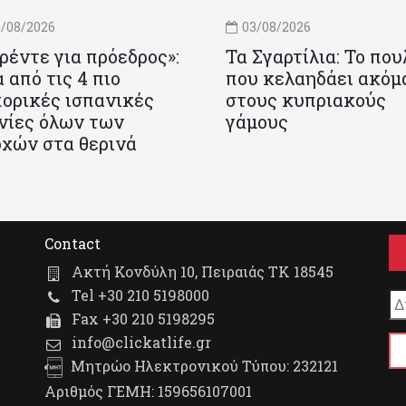
/08/2026
03/08/2026
ρέντε για πρόεδρος»:
Τα Σγαρτίλια: Το που
 από τις 4 πιο
που κελαηδάει ακόμ
ορικές ισπανικές
στους κυπριακούς
νίες όλων των
γάμους
χών στα θερινά
Contact
Ακτή Κονδύλη 10, Πειραιάς ΤΚ 18545
Tel +30 210 5198000
Fax +30 210 5198295
info@clickatlife.gr
Μητρώο Ηλεκτρονικού Τύπου: 232121
Αριθμός ΓΕΜΗ: 159656107001