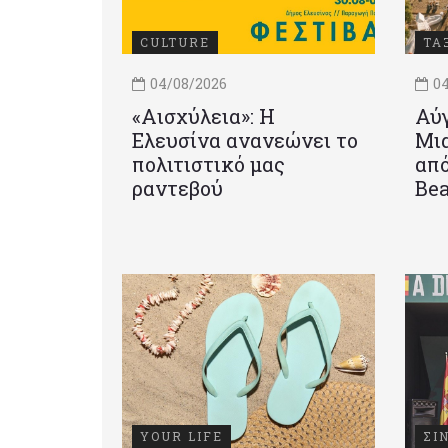
CULTURE
ΤΑ
04/08/2026
04
«Αισχύλεια»: Η
Αύγ
Ελευσίνα ανανεώνει το
Μια
πολιτιστικό μας
από
ραντεβού
Be
YOUR LIFE
ΣΙ