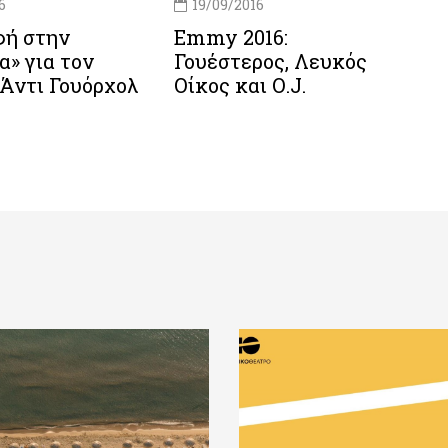
6
19/09/2016
φή στην
Emmy 2016:
α» για τον
Γουέστερος, Λευκός
Άντι Γουόρχολ
Οίκος και Ο.J.