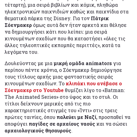
τέταρτη), μια σειρά βιβλίων και κόμικ, πληθώρα
ηλεκτρονικών παιχνιδιών καθώς και παιχνίδια στα
θεματικά πάρκα της Disney. Για τον
Πάτρικ
Σόενμακερ
όμως αυτά δεν ήταν αρκετά και θέλησε
να δημιουργήσει κάτι που λείπει: μια σειρά
κινουμένων σχεδίων που θα καταστήσει «όλες τις
άλλες τηλεοπτικές εκπομπές περιττές», κατά τα
λεγόμενα του.
Δουλεύοντας με μια
μικρή ομάδα animators
για
περίπου πέντε χρόνια, ο Σόενμακερ δημιούργησε
τους τίτλους αρχής μιας φανταστικής σειράς
κινουμένων σχεδίων. Το
κλιπάκι που ανέβασε ο
Σόενμακερ στο Youtube
θυμίζει λίγο το «Batman:
The Animated Series» στο ύφος και το στυλ. Οι
τίτλοι δείχνουν μερικές από τις πιο
χαρακτηριστικές στιγμές του «Ίντι» στις τρεις
πρώτες ταινίες, όπου
παλεύει με Ναζί
, προσπαθεί να
αποφύγει
παγίδες σε αρχαίους ναούς
και να σώσει
αρχαιολογικούς θησαυρούς
.