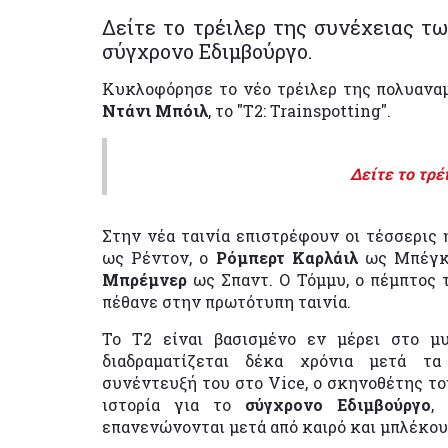
Δείτε το τρέιλερ της συνέχειας τ
σύγχρονο Εδιμβούργο.
Κυκλοφόρησε το νέο τρέιλερ της πολυανα
Ντάνι Μπόιλ
, το "Τ2: Trainspotting".
Δείτε το τρέ
Στην νέα ταινία επιστρέφουν οι τέσσερις 
ως Ρέντον, ο
Ρόμπερτ Καρλάιλ
ως Μπέγκ
Μπρέμνερ
ως Σπαντ. Ο Τόμμυ, ο πέμπτος
πέθανε στην πρωτότυπη ταινία.
Το T2 είναι βασισμένο εν μέρει στο μ
διαδραματίζεται δέκα χρόνια μετά τ
συνέντευξή του στο Vice, ο σκηνοθέτης του
ιστορία για το
σύγχρονο Εδιμβούργο
,
επανενώνονται μετά από καιρό και μπλέκου