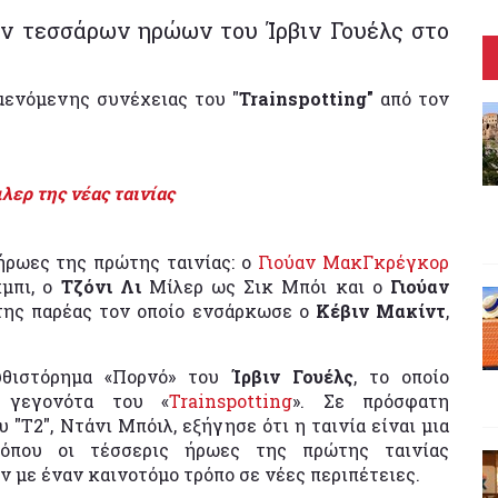
ων τεσσάρων ηρώων του Ίρβιν Γουέλς στο
μενόμενης συνέχειας του "
Trainspotting"
από τον
ιλερ της νέας ταινίας
ήρωες της πρώτης ταινίας: ο
Γιούαν ΜακΓκρέγκορ
μπι, ο
Τζόνι Λι
Μίλερ ως Σικ Μπόι και ο
Γιούαν
 της παρέας τον οποίο ενσάρκωσε ο
Κέβιν Μακίντ
,
υθιστόρημα «Πορνό» του
Ίρβιν Γουέλς
, το οποίο
α γεγονότα του «
Trainspotting
». Σε πρόσφατη
 "T2", Ντάνι Μπόιλ, εξήγησε ότι η ταινία είναι μια
 όπου οι τέσσερις ήρωες της πρώτης ταινίας
ν με έναν καινοτόμο τρόπο
σε νέες περιπέτειες.