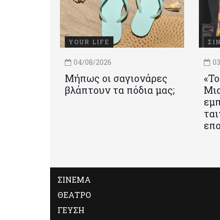
YOUR LIFE
ΣΙ
04/08/2026
03
Μήπως οι σαγιονάρες
«Το
βλάπτουν τα πόδια μας;
Mια
εμπ
ται
επο
ΣΙΝΕΜΑ
ΘΕΑΤΡΟ
ΓΕΥΣΗ