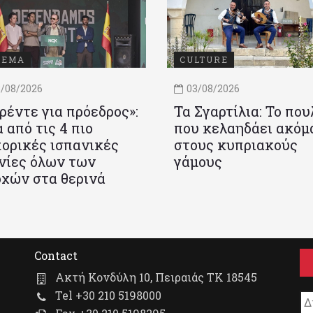
ΝΕΜΑ
CULTURE
/08/2026
03/08/2026
ρέντε για πρόεδρος»:
Τα Σγαρτίλια: Το που
 από τις 4 πιο
που κελαηδάει ακόμ
ορικές ισπανικές
στους κυπριακούς
νίες όλων των
γάμους
χών στα θερινά
Contact
Ακτή Κονδύλη 10, Πειραιάς ΤΚ 18545
Tel +30 210 5198000