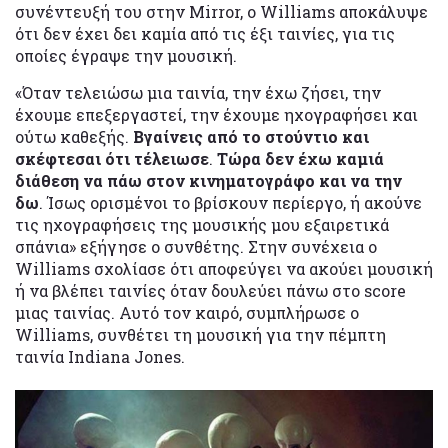
συνέντευξή του στην Mirror, ο Williams αποκάλυψε
ότι δεν έχει δει καμία από τις έξι ταινίες, για τις
οποίες έγραψε την μουσική.
«Όταν τελειώσω μια ταινία, την έχω ζήσει, την
έχουμε επεξεργαστεί, την έχουμε ηχογραφήσει και
ούτω καθεξής.
Βγαίνεις από το στούντιο και
σκέφτεσαι ότι τέλειωσε
.
Τώρα δεν έχω καμιά
διάθεση να πάω στον κινηματογράφο και να την
δω
. Ίσως ορισμένοι το βρίσκουν περίεργο, ή ακούνε
τις ηχογραφήσεις της μουσικής μου εξαιρετικά
σπάνια» εξήγησε ο συνθέτης. Στην συνέχεια ο
Williams σχολίασε ότι αποφεύγει να ακούει μουσική
ή να βλέπει ταινίες όταν δουλεύει πάνω στο score
μιας ταινίας. Αυτό τον καιρό, συμπλήρωσε ο
Williams, συνθέτει τη μουσική για την πέμπτη
ταινία Indiana Jones.