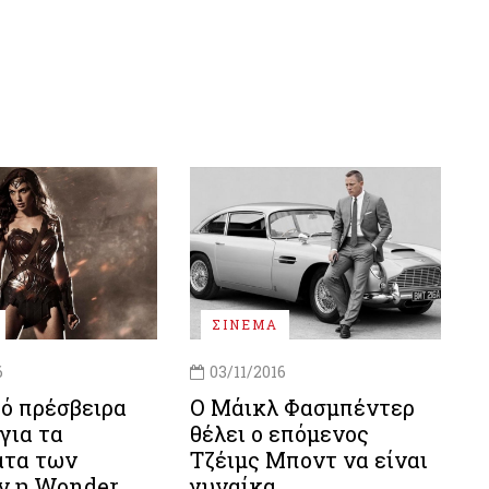
ΣΙΝΕΜΑ
6
03/11/2016
ό πρέσβειρα
Ο Μάικλ Φασμπέντερ
για τα
θέλει ο επόμενος
ατα των
Τζέιμς Μποντ να είναι
ν η Wonder
γυναίκα