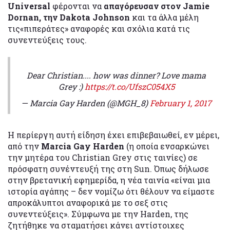
Universal
φέρονται να
απαγόρευσαν στον Jamie
Dornan, την Dakota Johnson
και τα άλλα μέλη
τις«πιπεράτες» αναφορές και σχόλια κατά τις
συνεντεύξεις τους.
Dear Christian.... how was dinner? Love mama
Grey :)
https://t.co/UfszC054X5
— Marcia Gay Harden (@MGH_8)
February 1, 2017
Η περίεργη αυτή είδηση έχει επιβεβαιωθεί, εν μέρει,
από την
Marcia Gay Harden
(η οποία ενσαρκώνει
την μητέρα του Christian Grey στις ταινίες) σε
πρόσφατη συνέντευξή της στη Sun. Όπως δήλωσε
στην βρετανική εφημερίδα, η νέα ταινία «είναι μια
ιστορία αγάπης – δεν νομίζω ότι θέλουν να είμαστε
απροκάλυπτοι αναφορικά με το σεξ στις
συνεντεύξεις». Σύμφωνα με την Harden, της
ζητήθηκε να σταματήσει κάνει αντίστοιχες