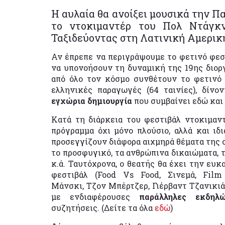
Η αυλαία θα ανοίξει μουσικά την Π
το ντοκιμαντέρ του Πολ Ντάγκντ
Ταξιδεύοντας στη Λατινική Αμερική
Αν έπρεπε να περιγράψουμε το φετινό φεστι
να υπονοήσουν τη δυναμική της 19ης διο
από όλο τον κόσμο συνθέτουν το φετινό 
ελληνικές παραγωγές (64 ταινίες), δίνο
εγχώρια δημιουργία
που συμβαίνει εδώ και
Κατά τη διάρκεια του φεστιβάλ ντοκιμαντ
πρόγραμμα όχι μόνο πλούσιο, αλλά και ιδ
προσεγγίζουν διάφορα αιχμηρά θέματα της 
το προσφυγικό, τα ανθρώπινα δικαιώματα, τ
κ.ά. Ταυτόχρονα, ο θεατής θα έχει την ευκ
φεστιβάλ (Food Vs Food, Σινεμά, Fil
Μάνσκι, Τζον Μπέρτζερ, Γιέρβαντ Τζανικιά
με ενδιαφέρουσες
παράλληλες εκδηλώ
συζητήσεις. (Δείτε τα όλα
εδώ
)