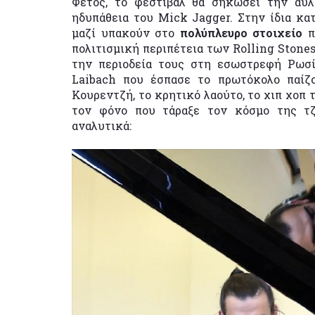
Φέτος, το φεστιβάλ θα σηκώσει την αυλ
ηδυπάθεια του Mick Jagger. Στην ίδια κατ
μαζί υπακούν στο
πολύπλευρο στοιχείο
πο
πολιτισμική περιπέτεια των Rolling Stone
την περιοδεία τους στη εσωστρεφή Ρωσί
Laibach που έσπασε το πρωτόκολο παίζο
Κουρεντζή, το κρητικό λαούτο, το χιπ χοπ 
τον φόνο που τάραξε τον κόσμο της τζ
αναλυτικά: