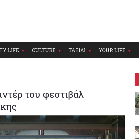
TY LIFE
CULTURE
ΤΑΞΙΔΙ
YOUR LIFE
αντέρ του φεστιβάλ
ίκης