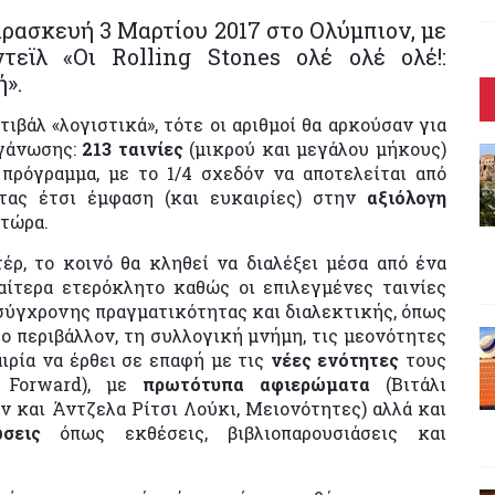
αρασκευή 3 Μαρτίου 2017 στο Ολύμπιον, με
εϊλ «Οι Rolling Stones ολέ ολέ ολέ!:
».
βάλ «λογιστικά», τότε οι αριθμοί θα αρκούσαν για
ργάνωσης:
213 ταινίες
(μικρού και μεγάλου μήκους)
πρόγραμμα, με το 1/4 σχεδόν να αποτελείται από
ντας έτσι έμφαση (και ευκαιρίες) στην
αξιόλογη
 τώρα.
έρ, το κοινό θα κληθεί να διαλέξει μέσα από ένα
ιαίτερα ετερόκλητο καθώς οι επιλεγμένες ταινίες
σύγχρονης πραγματικότητας και διαλεκτικής, όπως
ο περιβάλλον, τη συλλογική μνήμη, τις μεονότητες
αιρία να έρθει σε επαφή με τις
νέες ενότητες
τους
m Forward), με
πρωτότυπα αφιερώματα
(Βιτάλι
ν και Άντζελα Ρίτσι Λούκι, Μειονότητες) αλλά και
σεις
όπως εκθέσεις, βιβλιοπαρουσιάσεις και