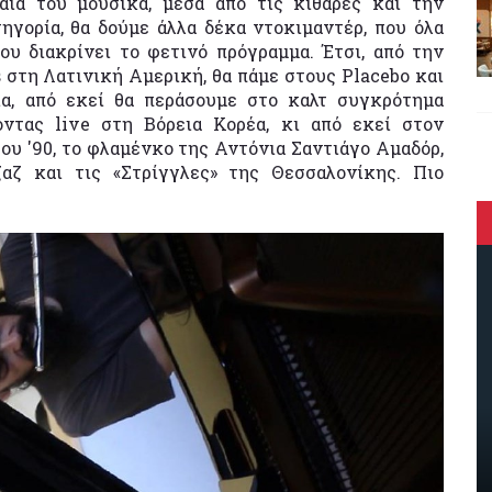
αία του μουσικά, μέσα από τις κιθάρες και την
ηγορία, θα δούμε άλλα δέκα ντοκιμαντέρ, που όλα
υ διακρίνει το φετινό πρόγραμμα. Έτσι, από την
s στη Λατινική Αμερική, θα πάμε στους Placebo
και
α, από εκεί θα περάσουμε στο καλτ συγκρότημα
ντας live στη Βόρεια Κορέα, κι από εκεί στον
του '90, το φλαμένκο της Αντόνια Σαντιάγο Αμαδόρ,
αζ και τις «Στρίγγλες» της Θεσσαλονίκης. Πιο