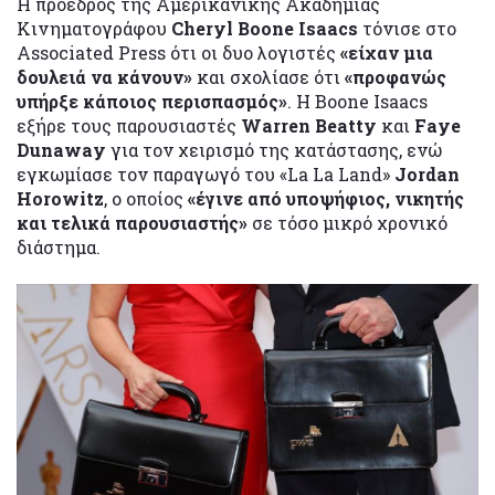
Η πρόεδρος της Αμερικανικής Ακαδημίας
Κινηματογράφου
Cheryl Boone Isaacs
τόνισε στο
Associated Press ότι οι δυο λογιστές
«είχαν μια
δουλειά να κάνουν»
και σχολίασε ότι
«προφανώς
υπήρξε κάποιος περισπασμός»
. Η Boone Isaacs
εξήρε τους παρουσιαστές
Warren Beatty
και
Faye
Dunaway
για τον χειρισμό της κατάστασης, ενώ
εγκωμίασε τον παραγωγό του «La La Land»
Jordan
Horowitz
, ο οποίος
«έγινε από υποψήφιος, νικητής
και τελικά παρουσιαστής»
σε τόσο μικρό χρονικό
διάστημα.